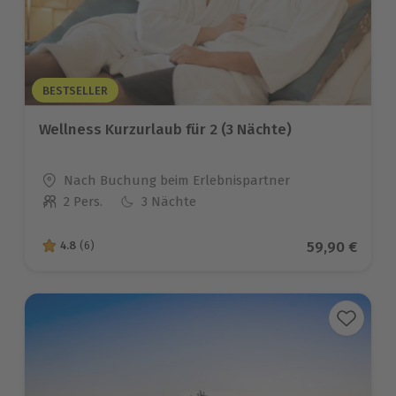
BESTSELLER
Wellness Kurzurlaub für 2 (3 Nächte)
Standort
Nach Buchung beim Erlebnispartner
2 Pers.
3 Nächte
Anzahl der Teilnehmer
Aktueller Pr
59,90 €
4.8
(6)
4.8 von 5 Sternen basierend auf 6 Bewertungen