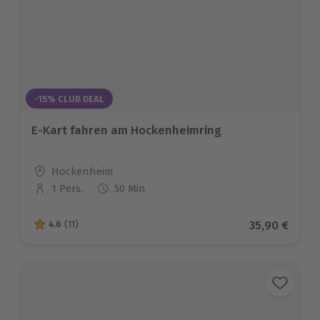
-15% CLUB DEAL
E-Kart fahren am Hockenheimring
Standort
Hockenheim
1 Pers.
50 Min
Anzahl der Teilnehmer
Aktueller Pr
35,90 €
4.6
(11)
4.6 von 5 Sternen basierend auf 11 Bewertungen