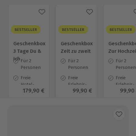
BESTSELLER
BESTSELLER
BESTSELLER
Geschenkbox
Geschenkbox
Geschenkb
3 Tage Du &
Zeit zu zweit
Zur Hochzei
Ich
Für 2
Für 2
Für 2
Personen
Personen
Personen
Freie
Freie
Freie
Hotel-
Erlebnis-
Erlebnis-
Aktueller Preis
179,90 €
Aktueller Preis
99,90 €
Aktuel
99,90
Auswahl
Auswahl
Auswahl
an ca.
an ca. 450
an ca.
130 Orten
Orten
450 Orten