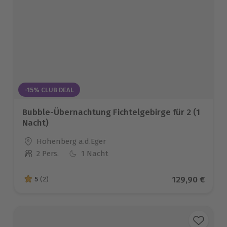
-15% CLUB DEAL
Bubble-Übernachtung Fichtelgebirge für 2 (1
Nacht)
Standort
Hohenberg a.d.Eger
2 Pers.
1 Nacht
Anzahl der Teilnehmer
Aktueller Pre
129,90 €
5
(2)
5 von 5 Sternen basierend auf 2 Bewertungen