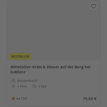
BESTSELLER
Mittelalter-Krimi & Dinner auf der Burg bei
Koblenz
Standort
Brodenbach
1 Pers.
5 Std
Anzahl der Teilnehmer
Aktueller Pr
79,90 €
4.4
(24)
4.4 von 5 Sternen basierend auf 24 Bewertungen