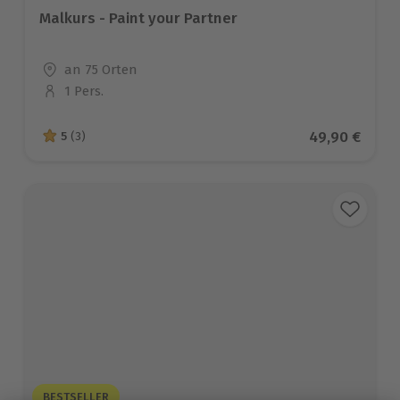
Malkurs - Paint your Partner
Standort
an 75 Orten
1 Pers.
Anzahl der Teilnehmer
Aktueller Pre
49,90 €
5
(3)
5 von 5 Sternen basierend auf 3 Bewertungen
BESTSELLER