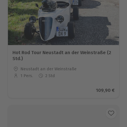
Hot Rod Tour Neustadt an der Weinstraße (2
Std.)
Standort
Neustadt an der Weinstraße
1 Pers.
2 Std
Anzahl der Teilnehmer
Aktueller Prei
109,90 €