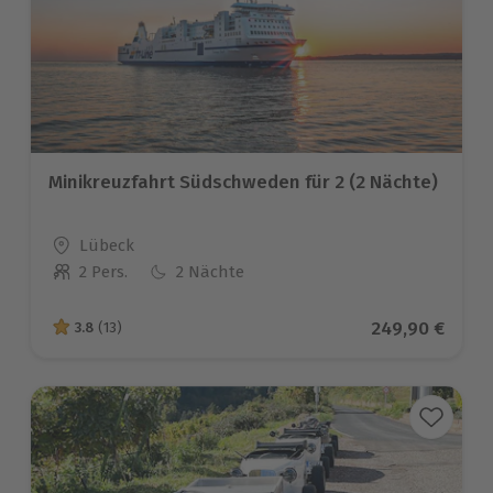
Minikreuzfahrt Südschweden für 2 (2 Nächte)
Standort
Lübeck
2 Pers.
2 Nächte
Anzahl der Teilnehmer
Aktueller Prei
249,90 €
3.8
(13)
3.8 von 5 Sternen basierend auf 13 Bewertungen