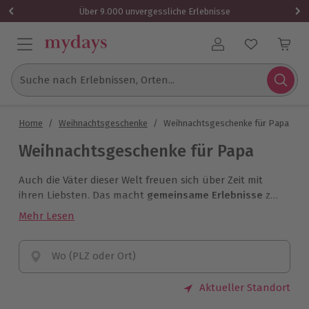
Über 9.000 unvergessliche Erlebnisse
Benutzerkonto
Suche nach Erlebnissen, Orten...
Home
/
Weihnachtsgeschenke
/
Weihnachtsgeschenke für Papa
Weihnachtsgeschenke für Papa
Auch die Väter dieser Welt freuen sich über Zeit mit
ihren Liebsten. Das macht
gemeinsame Erlebnisse
zu
idealen Weihnachtsgeschenken für Papa. Ob Wellness
Mehr Lesen
oder Action: Nehmt Euch die Zeit für eindrucksvolle
Stunden im vertrauten Kreis und schenkt Papa
unvergessliche Erinnerungen, die auch Ihr danach mit
Wo (PLZ oder Ort)
nach Hause nehmen werdet.
Aktueller Standort