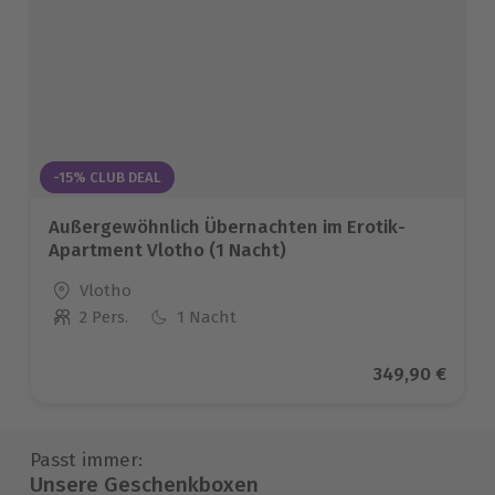
-15% CLUB DEAL
Außergewöhnlich Übernachten im Erotik-
Apartment Vlotho (1 Nacht)
Standort
Vlotho
2 Pers.
1 Nacht
Anzahl der Teilnehmer
Aktueller Prei
349,90 €
Passt immer:
Unsere Geschenkboxen