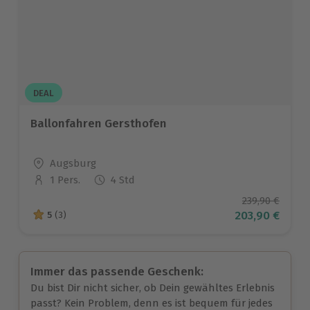
DEAL
Ballonfahren Gersthofen
Standort
Augsburg
1 Pers.
4 Std
Anzahl der Teilnehmer
Ursprüngliche
239,90 €
Aktueller Pre
203,90 €
5
(3)
5 von 5 Sternen basierend auf 3 Bewertungen
Immer das passende Geschenk:
Du bist Dir nicht sicher, ob Dein gewähltes Erlebnis
passt? Kein Problem, denn es ist bequem für jedes