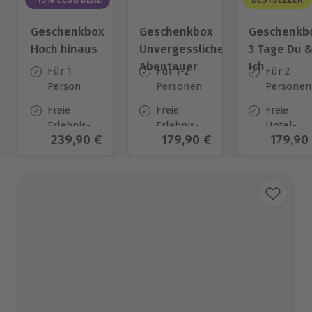
Geschenkbox
Geschenkbox
Geschenkb
Hoch hinaus
Unvergessliche
3 Tage Du 
Abenteuer
Ich
Für 1
Für 1-2
Für 2
Person
Personen
Personen
Freie
Freie
Freie
Erlebnis-
Erlebnis-
Hotel-
Aktueller Preis
239,90 €
Aktueller Preis
179,90 €
Aktuell
179,90
Auswahl
Auswahl
Auswahl
an ca.
an ca. 704
an ca.
415 Orten
Orten
130 Orten