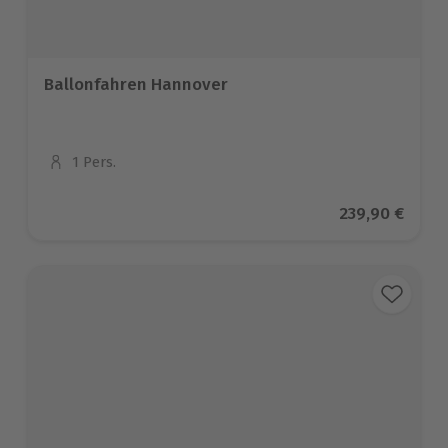
Ballonfahren Hannover
1 Pers.
Anzahl der Teilnehmer
Aktueller Pre
239,90 €