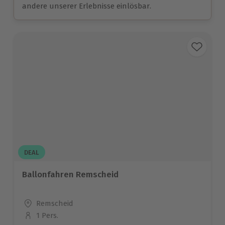
andere unserer Erlebnisse einlösbar.
DEAL
Ballonfahren Remscheid
Standort
Remscheid
1 Pers.
Anzahl der Teilnehmer