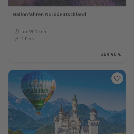
Ballonfahren Norddeutschland
Standort
an 69 Orten
1 Pers.
Anzahl der Teilnehmer
Aktueller Prei
269,90 €