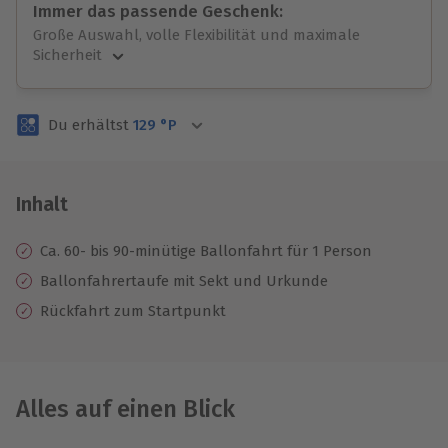
Immer das passende Geschenk:
Große Auswahl, volle Flexibilität und maximale
Sicherheit
Große Auswahl
Über 9.000 unvergessliche Erlebnisse.
Du erhältst
129
°P
Volle Flexibilität
Jeder Gutschein für alle Erlebnisse einlösbar.
Maximale Sicherheit
3 Jahre gültig & verlängerbar.
Inhalt
Ca. 60- bis 90-minütige Ballonfahrt für 1 Person
Ballonfahrertaufe mit Sekt und Urkunde
Rückfahrt zum Startpunkt
Alles auf einen Blick