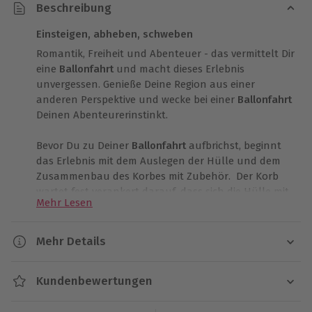
Beschreibung
Einsteigen, abheben, schweben
Romantik, Freiheit und Abenteuer - das vermittelt Dir
eine
Ballonfahrt
und macht dieses Erlebnis
unvergessen. Genieße Deine Region aus einer
anderen Perspektive und wecke bei einer
Ballonfahrt
Deinen Abenteurerinstinkt.
Bevor Du zu Deiner
Ballonfahrt
aufbrichst, beginnt
das Erlebnis mit dem Auslegen der Hülle und dem
Zusammenbau des Korbes mit Zubehör. Der Korb
wartet fest verankert darauf, dass sich die Hülle mit
Mehr Lesen
heißer Luft füllt. Sobald genügend Auftrieb
vorhanden ist, kannst Du Deinen Platz einnehmen.
Schwerelos gleitet der Ballon davon, die Richtung
Mehr Details
bestimmt nur der Wind. Entspann Dich und lass
Dauer
Dich von der beeindruckenden Kulisse begeistern.
Kundenbewertungen
Ca. 4-5 Stunden (reine Fahrzeit ca. 60-90 Minuten)
Sobald Du sicher gelandet bist, ist zwar die