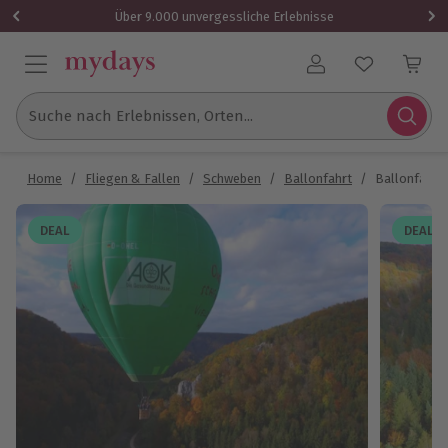
Über 9.000 unvergessliche Erlebnisse
Benutzerkonto
Suche nach Erlebnissen, Orten...
Home
/
Fliegen & Fallen
/
Schweben
/
Ballonfahrt
/
Ballonfahre
DEAL
DEAL