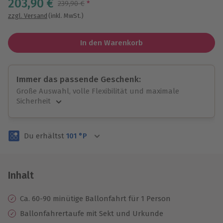
203,90 €
Streichpreis
239,90 €
*
zzgl. Versand
(inkl. MwSt.)
In den Warenkorb
Immer das passende Geschenk:
Große Auswahl, volle Flexibilität und maximale
Sicherheit
Große Auswahl
Über 9.000 unvergessliche Erlebnisse.
Du erhältst
101
°P
Volle Flexibilität
Jeder Gutschein für alle Erlebnisse einlösbar.
Maximale Sicherheit
3 Jahre gültig & verlängerbar.
Inhalt
Ca. 60-90 minütige Ballonfahrt für 1 Person
Ballonfahrertaufe mit Sekt und Urkunde