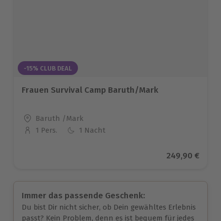
-15% CLUB DEAL
Frauen Survival Camp Baruth/Mark
Standort
Baruth /Mark
1 Pers.
1 Nacht
Anzahl der Teilnehmer
Aktueller Prei
249,90 €
Immer das passende Geschenk:
Du bist Dir nicht sicher, ob Dein gewähltes Erlebnis
passt? Kein Problem, denn es ist bequem für jedes