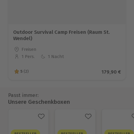
Outdoor Survival Camp Freisen (Raum St.
Wendel)
Standort
Freisen
1 Pers.
1 Nacht
Anzahl der Teilnehmer
Aktueller Pre
179,90 €
5
(2)
5 von 5 Sternen basierend auf 2 Bewertungen
Passt immer:
Unsere Geschenkboxen
BESTSELLER
BESTSELLER
BESTSELLER