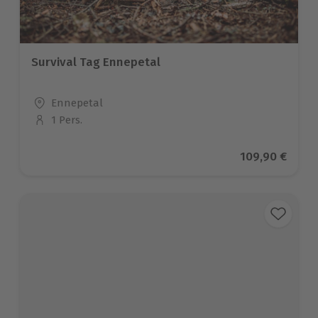
Survival Tag Ennepetal
Standort
Ennepetal
1 Pers.
Anzahl der Teilnehmer
Aktueller Prei
109,90 €