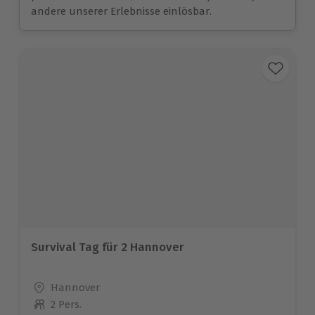
andere unserer Erlebnisse einlösbar.
Survival Tag für 2 Hannover
Standort
Hannover
2 Pers.
Anzahl der Teilnehmer