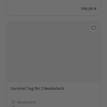
Aktueller Prei
198,90 €
Survival Tag für 2 Neubulach
Standort
Neubulach