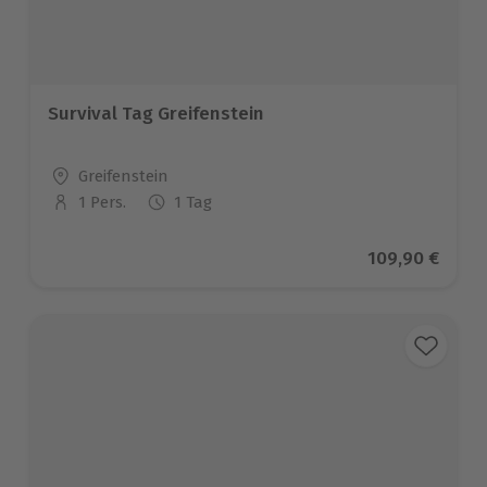
Survival Tag Greifenstein
Standort
Greifenstein
1 Pers.
1 Tag
Anzahl der Teilnehmer
Aktueller Prei
109,90 €