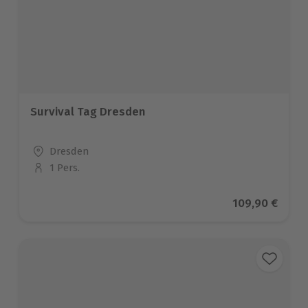
Survival Tag Dresden
Standort
Dresden
1 Pers.
Anzahl der Teilnehmer
Aktueller Prei
109,90 €