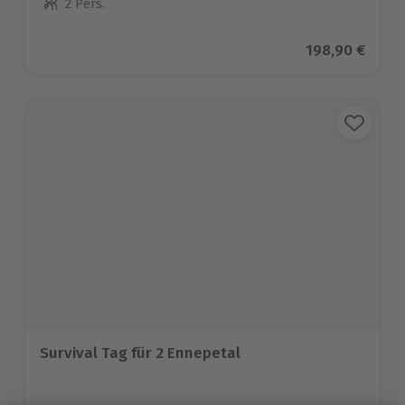
2 Pers.
Anzahl der Teilnehmer
Aktueller Prei
198,90 €
Survival Tag für 2 Ennepetal