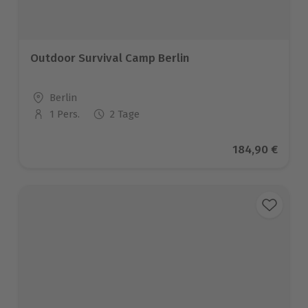
Outdoor Survival Camp Berlin
Standort
Berlin
1 Pers.
2 Tage
Anzahl der Teilnehmer
Aktueller Prei
184,90 €