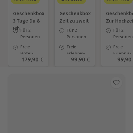
Geschenkbox
Geschenkbox
Geschenkb
3 Tage Du &
Zeit zu zweit
Zur Hochzei
Ich
Für 2
Für 2
Für 2
Personen
Personen
Personen
Freie
Freie
Freie
Hotel-
Erlebnis-
Erlebnis-
Aktueller Preis
179,90 €
Aktueller Preis
99,90 €
Aktuel
99,90
Auswahl
Auswahl
Auswahl
an ca.
an ca. 450
an ca.
130 Orten
Orten
450 Orten