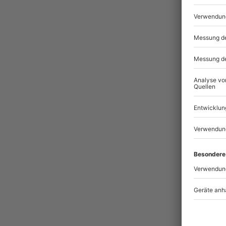
Pass
BES