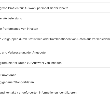
1 Person
Anzahl der Teilnehmer
Geführte Höhlenexkursion
Höhlenklettern und Schl
der Elbe
Einweisung und Betreuun
professionellen Guide
Sicherheitsausrüstung
Lunchpaket
t immer:
Unsere Geschenkboxen
TSELLER
BESTSELLER