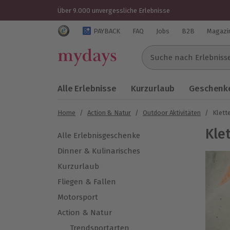
Über 9.000 unvergessliche Erlebnisse
Trustedshops Bewertungen für mydays.de
PAYBACK
FAQ
Jobs
B2B
Magazi
Suche nach Erlebnissen..
Alle Erlebnisse
Kurzurlaub
Geschenke
Home
/
Action & Natur
/
Outdoor Aktivitäten
/
Klett
Kle
Alle Erlebnisgeschenke
Dinner & Kulinarisches
Kurzurlaub
Fliegen & Fallen
Motorsport
Action & Natur
Trendsportarten