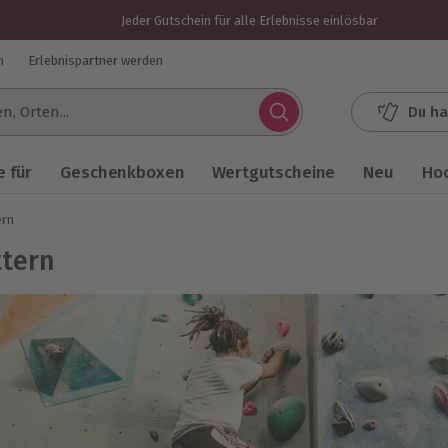
Jeder Gutschein für alle Erlebnisse einlösbar
n
Erlebnispartner werden
Du ha
.
 für
Geschenkboxen
Wertgutscheine
Neu
Ho
ern
ttern