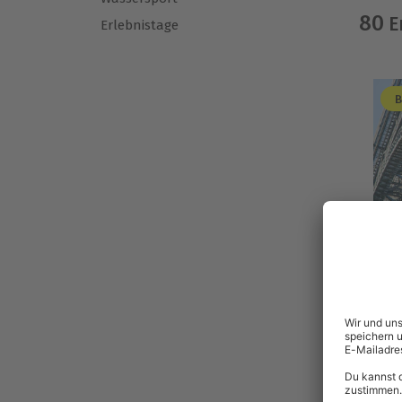
80
E
Erlebnistage
B
-