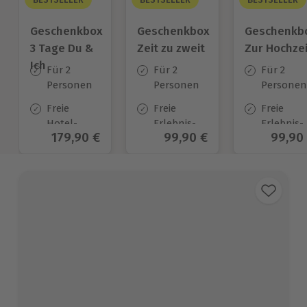
Geschenkbox
Geschenkbox
Geschenkb
3 Tage Du &
Zeit zu zweit
Zur Hochzei
Ich
Für 2
Für 2
Für 2
Personen
Personen
Personen
Freie
Freie
Freie
Hotel-
Erlebnis-
Erlebnis-
Aktueller Preis
179,90 €
Aktueller Preis
99,90 €
Aktuel
99,90
Auswahl
Auswahl
Auswahl
an ca.
an ca. 450
an ca.
130 Orten
Orten
450 Orten