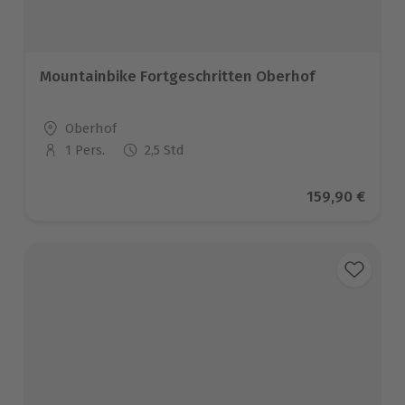
Mountainbike Fortgeschritten Oberhof
Standort
Oberhof
1 Pers.
2,5 Std
Anzahl der Teilnehmer
Aktueller Pre
159,90 €