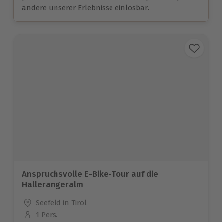
andere unserer Erlebnisse einlösbar.
Anspruchsvolle E-Bike-Tour auf die
Hallerangeralm
Standort
Seefeld in Tirol
1 Pers.
Anzahl der Teilnehmer