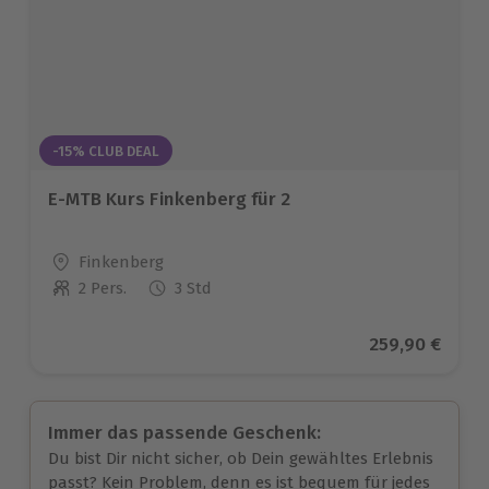
-15% CLUB DEAL
E-MTB Kurs Finkenberg für 2
Standort
Finkenberg
2 Pers.
3 Std
Anzahl der Teilnehmer
Aktueller Prei
259,90 €
Immer das passende Geschenk:
Du bist Dir nicht sicher, ob Dein gewähltes Erlebnis
passt? Kein Problem, denn es ist bequem für jedes