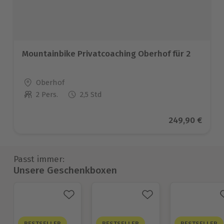
Mountainbike Privatcoaching Oberhof für 2
Standort
Oberhof
2 Pers.
2,5 Std
Anzahl der Teilnehmer
Aktueller Prei
249,90 €
Passt immer:
Unsere Geschenkboxen
BESTSELLER
BESTSELLER
BESTSELLER