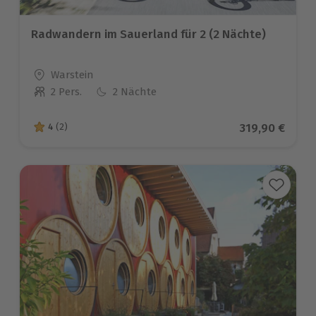
Radwandern im Sauerland für 2 (2 Nächte)
Standort
Warstein
2 Pers.
2 Nächte
Anzahl der Teilnehmer
Aktueller Pre
319,90 €
4
(2)
4 von 5 Sternen basierend auf 2 Bewertungen