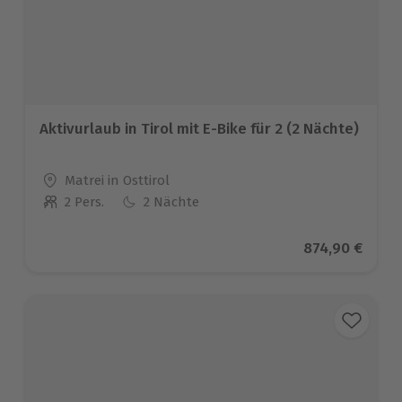
Aktivurlaub in Tirol mit E-Bike für 2 (2 Nächte)
Standort
Matrei in Osttirol
2 Pers.
2 Nächte
Anzahl der Teilnehmer
Aktueller Prei
874,90 €