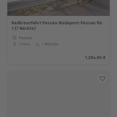
Radkreuzfahrt Passau-Budapest-Passau für
1 (7 Nächte)
Standort
Passau
1 Pers.
7 Nächte
Anzahl der Teilnehmer
Aktueller Preis
1.284,90 €