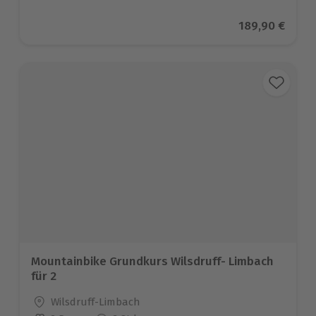
Aktueller Prei
189,90 €
Mountainbike Grundkurs Wilsdruff- Limbach
für 2
Standort
Wilsdruff-Limbach