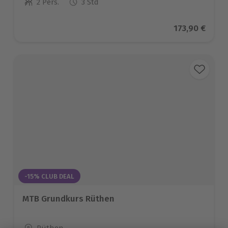
2 Pers.
3 Std
Anzahl der Teilnehmer
Aktueller Pre
173,90 €
-15% CLUB DEAL
MTB Grundkurs Rüthen
Standort
Rüthen