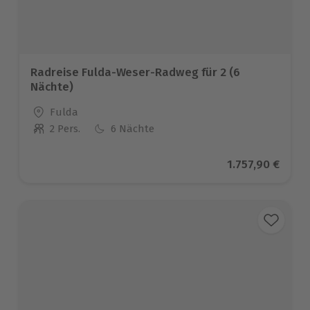
Radreise Fulda-Weser-Radweg für 2 (6
Nächte)
Standort
Fulda
2 Pers.
6 Nächte
Anzahl der Teilnehmer
Aktueller Preis
1.757,90 €