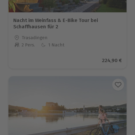
Nacht im Weinfass & E-Bike Tour bei
Schaffhausen für 2
Standort
Trasadingen
2 Pers.
1 Nacht
Anzahl der Teilnehmer
Aktueller Prei
224,90 €