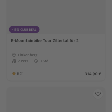
-15% CLUB DEAL
E-Mountainbike Tour Zillertal für 2
Standort
Finkenberg
2 Pers.
3 Std
Anzahl der Teilnehmer
Aktueller Pre
314,90 €
5
(1)
5 von 5 Sternen basierend auf 1 Bewertungen