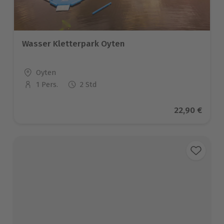
Wasser Kletterpark Oyten
Standort
Oyten
1 Pers.
2 Std
Anzahl der Teilnehmer
Aktueller Pr
22,90 €