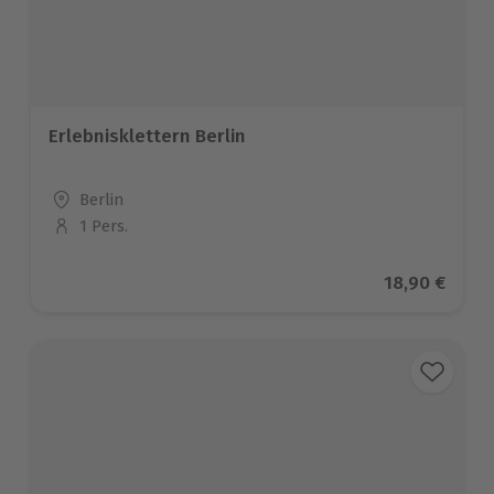
Erlebnisklettern Berlin
Standort
Berlin
1 Pers.
Anzahl der Teilnehmer
Aktueller Pr
18,90 €