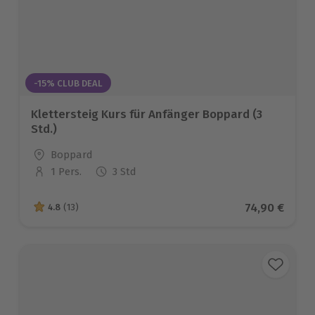
-15% CLUB DEAL
Klettersteig Kurs für Anfänger Boppard (3
Std.)
Standort
Boppard
1 Pers.
3 Std
Anzahl der Teilnehmer
Aktueller Pr
74,90 €
4.8
(13)
4.8 von 5 Sternen basierend auf 13 Bewertungen