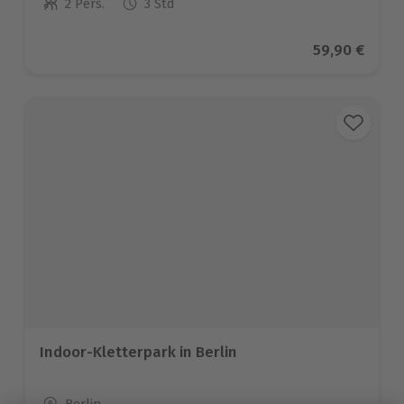
2 Pers.
3 Std
Anzahl der Teilnehmer
Aktueller Pr
59,90 €
Indoor-Kletterpark in Berlin
Standort
Berlin