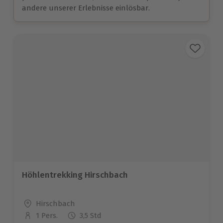
andere unserer Erlebnisse einlösbar.
Höhlentrekking Hirschbach
Standort
Hirschbach
1 Pers.
3,5 Std
Anzahl der Teilnehmer