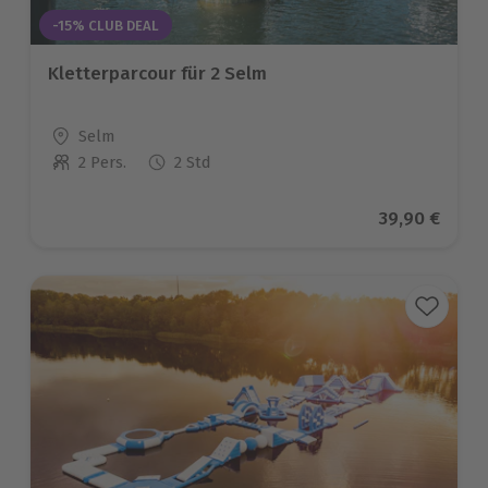
-15% CLUB DEAL
Kletterparcour für 2 Selm
Standort
Selm
2 Pers.
2 Std
Anzahl der Teilnehmer
Aktueller Pr
39,90 €