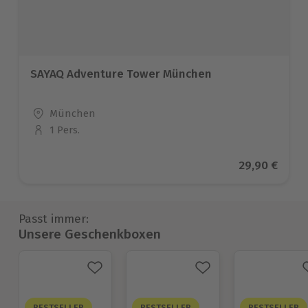
SAYAQ Adventure Tower München
Standort
München
1 Pers.
Anzahl der Teilnehmer
Aktueller Pr
29,90 €
Passt immer:
Unsere Geschenkboxen
BESTSELLER
BESTSELLER
BESTSELLER