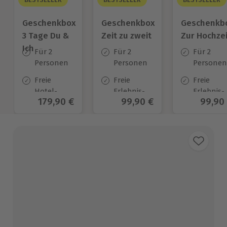
Geschenkbox
Geschenkbox
Geschenkb
3 Tage Du &
Zeit zu zweit
Zur Hochzei
Ich
Für 2
Für 2
Für 2
Personen
Personen
Personen
Freie
Freie
Freie
Hotel-
Erlebnis-
Erlebnis-
Aktueller Preis
179,90 €
Aktueller Preis
99,90 €
Aktuel
99,90
Auswahl
Auswahl
Auswahl
an ca.
an ca. 450
an ca.
130 Orten
Orten
450 Orten