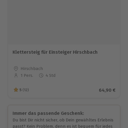
Klettersteig für Einsteiger Hirschbach
Standort
Hirschbach
1 Pers.
4 Std
Anzahl der Teilnehmer
Aktueller Pre
64,90 €
5
(12)
5 von 5 Sternen basierend auf 12 Bewertungen
Immer das passende Geschenk:
Du bist Dir nicht sicher, ob Dein gewähltes Erlebnis
passt? Kein Problem, denn es ist bequem für jedes