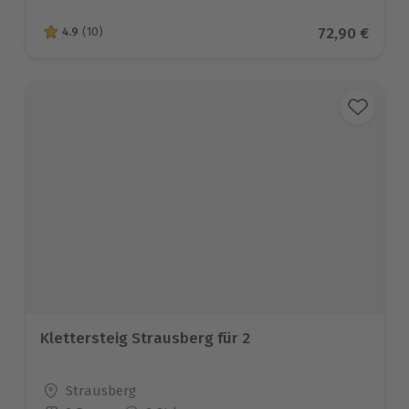
Aktueller Pr
72,90 €
4.9
(10)
4.9 von 5 Sternen basierend auf 10 Bewertungen
Klettersteig Strausberg für 2
Standort
Strausberg