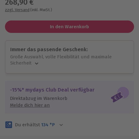
268,90 €
zzgl. Versand
(inkl. MwSt.)
In den Warenkorb
Immer das passende Geschenk:
Große Auswahl, volle Flexibilität und maximale
Sicherheit
Große Auswahl
Über 9.000 unvergessliche Erlebnisse.
Volle Flexibilität
-15%* mydays Club Deal verfügbar
Jeder Gutschein für alle Erlebnisse einlösbar.
Direktabzug im Warenkorb
Maximale Sicherheit
Melde dich hier an
3 Jahre gültig & verlängerbar.
Du erhältst
134
°P