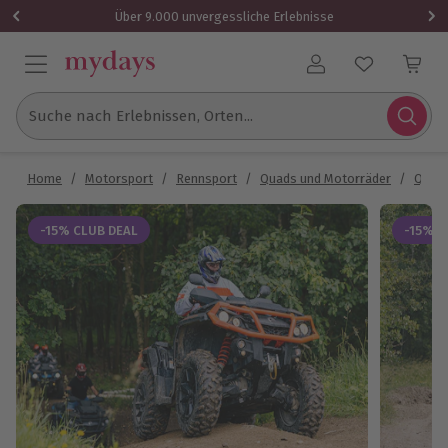
Über 9.000 unvergessliche Erlebnisse
Benutzerkonto
Suche nach Erlebnissen, Orten...
Home
/
Motorsport
/
Rennsport
/
Quads und Motorräder
/
Quadf
-15% CLUB DEAL
-15% C