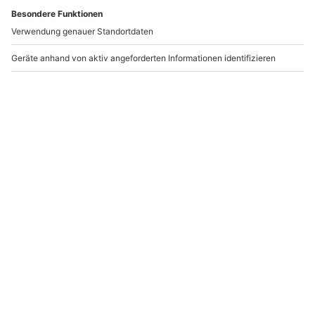
Andere Produkte entdecken
Quad Offroad fahren
Quad fahren in
Prag (1 Std.)
Interlaken
(Panoramatour)
Milovice
Matten bei Interlaken
1 Person
1 Person
114,90 €
217,90 €
5
5
(3)
(1)