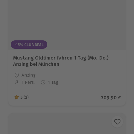
-15% CLUB DEAL
Mustang Oldtimer fahren 1 Tag (Mo.-Do.)
Anzing bei München
Standort
Anzing
1 Pers.
1 Tag
Anzahl der Teilnehmer
Aktueller Prei
309,90 €
5
(2)
5 von 5 Sternen basierend auf 2 Bewertungen