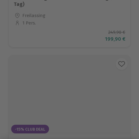
Tag)
Standort
Freilassing
1 Pers.
Anzahl der Teilnehmer
Ursprüngliche
249,90 €
Aktueller Prei
199,90 €
-15% CLUB DEAL