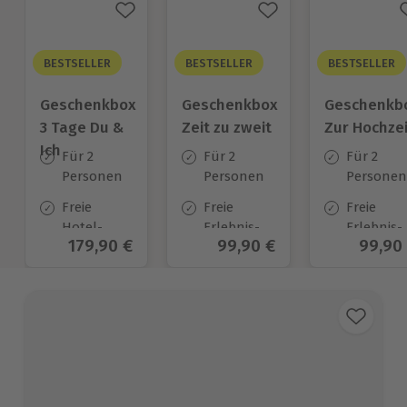
BESTSELLER
BESTSELLER
BESTSELLER
Geschenkbox
Geschenkbox
Geschenkb
3 Tage Du &
Zeit zu zweit
Zur Hochzei
Ich
Für 2
Für 2
Für 2
Personen
Personen
Personen
Freie
Freie
Freie
Hotel-
Erlebnis-
Erlebnis-
Aktueller Preis
179,90 €
Aktueller Preis
99,90 €
Aktuel
99,90
Auswahl
Auswahl
Auswahl
an ca.
an ca. 450
an ca.
130 Orten
Orten
450 Orten