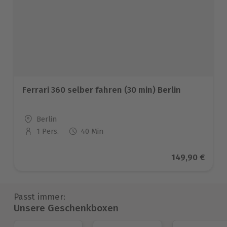
Ferrari 360 selber fahren (30 min) Berlin
Standort
Berlin
1 Pers.
40 Min
Anzahl der Teilnehmer
Aktueller Prei
149,90 €
Passt immer:
Unsere Geschenkboxen