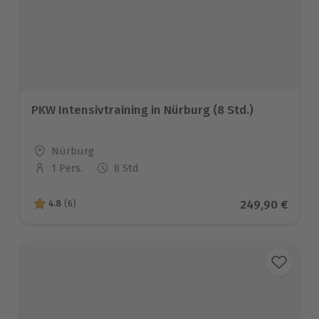
PKW Intensivtraining in Nürburg (8 Std.)
Standort
Nürburg
1 Pers.
8 Std
Anzahl der Teilnehmer
Aktueller Prei
249,90 €
4.8
(6)
4.8 von 5 Sternen basierend auf 6 Bewertungen