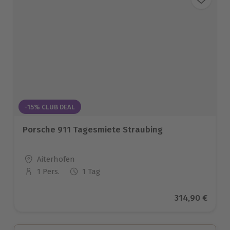
-15% CLUB DEAL
Porsche 911 Tagesmiete Straubing
Standort
Aiterhofen
1 Pers.
1 Tag
Anzahl der Teilnehmer
Aktueller Pre
314,90 €