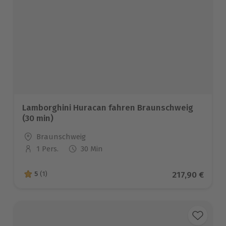
Lamborghini Huracan fahren Braunschweig
(30 min)
Standort
Braunschweig
1 Pers.
30 Min
Anzahl der Teilnehmer
Aktueller Pre
217,90 €
5
(1)
5 von 5 Sternen basierend auf 1 Bewertungen