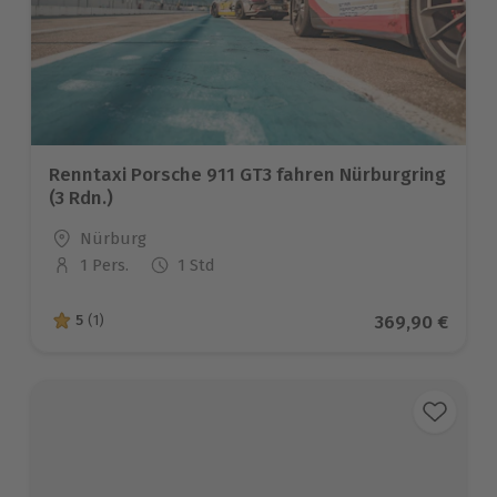
Renntaxi Porsche 911 GT3 fahren Nürburgring
(3 Rdn.)
Standort
Nürburg
1 Pers.
1 Std
Anzahl der Teilnehmer
Aktueller Prei
369,90 €
5
(1)
5 von 5 Sternen basierend auf 1 Bewertungen