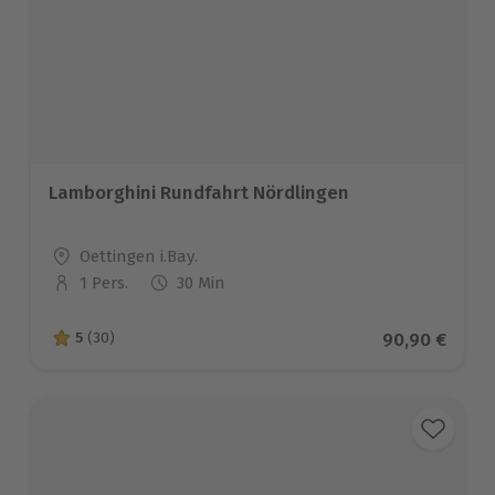
Lamborghini Rundfahrt Nördlingen
Standort
Oettingen i.Bay.
1 Pers.
30 Min
Anzahl der Teilnehmer
Aktueller Pre
90,90 €
5
(30)
5 von 5 Sternen basierend auf 30 Bewertungen