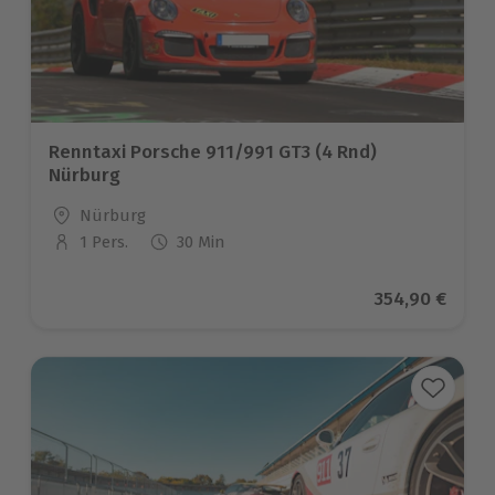
Renntaxi Porsche 911/991 GT3 (4 Rnd)
Nürburg
Standort
Nürburg
1 Pers.
30 Min
Anzahl der Teilnehmer
Aktueller Pre
354,90 €