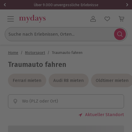
Über 9.000 unvergessliche Erlebnisse
Benutzerkonto
Suche nach Erlebnissen, Orten...
Home
/
Motorsport
/
Traumauto fahren
Traumauto fahren
Ferrari mieten
Ferrari mieten
Audi R8 mieten
Audi R8 mieten
Oldtimer mieten
Oldtimer mieten
Wo (PLZ oder Ort)
Aktueller Standort