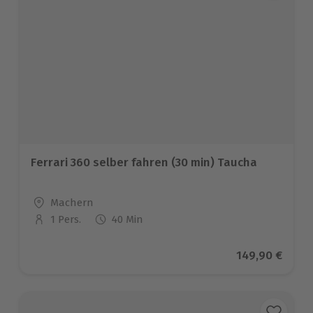
Ferrari 360 selber fahren (30 min) Taucha
Standort
Machern
1 Pers.
40 Min
Anzahl der Teilnehmer
Aktueller Prei
149,90 €