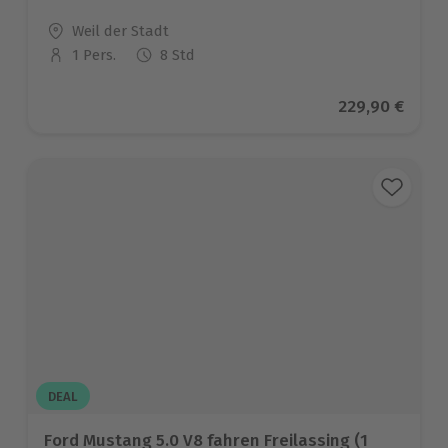
Standort
Weil der Stadt
1 Pers.
8 Std
Anzahl der Teilnehmer
Aktueller Prei
229,90 €
DEAL
Ford Mustang 5.0 V8 fahren Freilassing (1