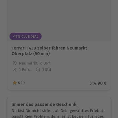
-15% CLUB DEAL
Ferrari F430 selber fahren Neumarkt
Oberpfalz (50 min)
Standort
Neumarkt i.d.OPf.
1 Pers.
1 Std
Anzahl der Teilnehmer
Aktueller Pre
314,90 €
5
(1)
5 von 5 Sternen basierend auf 1 Bewertungen
Immer das passende Geschenk:
Du bist Dir nicht sicher, ob Dein gewähltes Erlebnis
passt? Kein Problem, denn es ist bequem für jedes