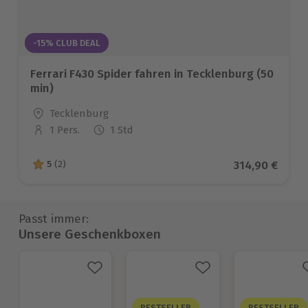
-15% CLUB DEAL
Ferrari F430 Spider fahren in Tecklenburg (50
min)
Standort
Tecklenburg
1 Pers.
1 Std
Anzahl der Teilnehmer
Aktueller Pre
314,90 €
5
(2)
5 von 5 Sternen basierend auf 2 Bewertungen
Passt immer:
Unsere Geschenkboxen
BESTSELLER
BESTSELLER