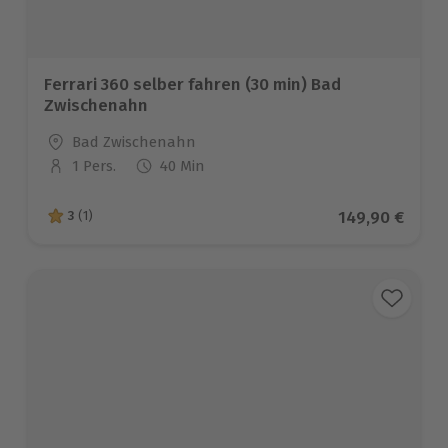
Ferrari 360 selber fahren (30 min) Bad
Zwischenahn
Standort
Bad Zwischenahn
1 Pers.
40 Min
Anzahl der Teilnehmer
Aktueller Prei
149,90 €
3
(1)
3 von 5 Sternen basierend auf 1 Bewertungen