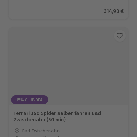
Aktueller Pre
314,90 €
-15% CLUB DEAL
Ferrari 360 Spider selber fahren Bad
Zwischenahn (50 min)
Standort
Bad Zwischenahn