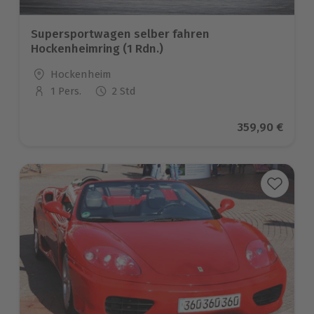
Supersportwagen selber fahren
Hockenheimring (1 Rdn.)
Standort
Hockenheim
1 Pers.
2 Std
Anzahl der Teilnehmer
Aktueller Pre
359,90 €