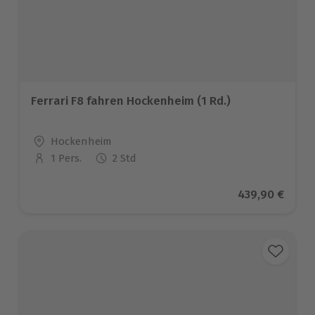
Ferrari F8 fahren Hockenheim (1 Rd.)
Standort
Hockenheim
1 Pers.
2 Std
Anzahl der Teilnehmer
Aktueller Prei
439,90 €