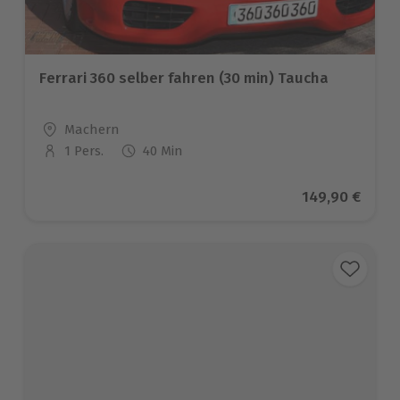
Ferrari 360 selber fahren (30 min) Taucha
Standort
Machern
1 Pers.
40 Min
Anzahl der Teilnehmer
Aktueller Prei
149,90 €