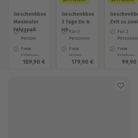
Geschenkbox
Geschenkbox
Geschenkb
Maximaler
3 Tage Du &
Zeit zu zwe
Fahrspaß
Ich
Für 1
Für 2
Für 2
Person
Personen
Personen
Freie
Freie
Freie
Erlebnis-
Hotel-
Erlebnis-
Aktueller Preis
189,90 €
Aktueller Preis
179,90 €
Aktuel
99,90
Auswahl
Auswahl
Auswahl
an ca.
an ca.
an ca. 45
187 Orten
130 Orten
Orten