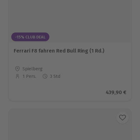
-15% CLUB DEAL
Ferrari F8 fahren Red Bull Ring (1 Rd.)
Standort
Spielberg
1 Pers.
3 Std
Anzahl der Teilnehmer
Aktueller Prei
439,90 €