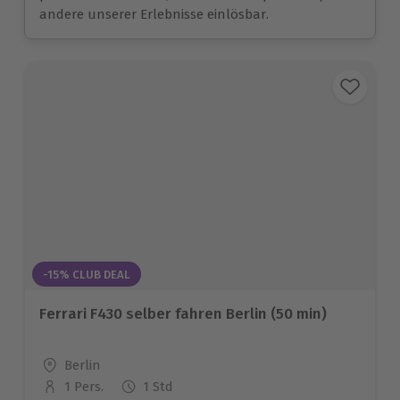
andere unserer Erlebnisse einlösbar.
-15% CLUB DEAL
Ferrari F430 selber fahren Berlin (50 min)
Standort
Berlin
1 Pers.
1 Std
Anzahl der Teilnehmer