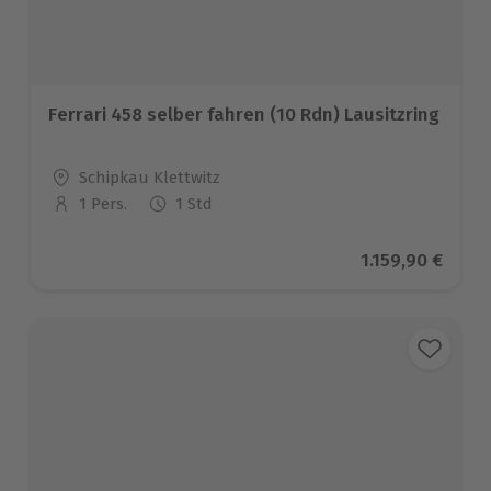
Ferrari 458 selber fahren (10 Rdn) Lausitzring
Standort
Schipkau Klettwitz
1 Pers.
1 Std
Anzahl der Teilnehmer
Aktueller Preis
1.159,90 €