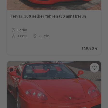
Ferrari 360 selber fahren (30 min) Berlin
Standort
Berlin
1 Pers.
40 Min
Anzahl der Teilnehmer
Aktueller Prei
149,90 €