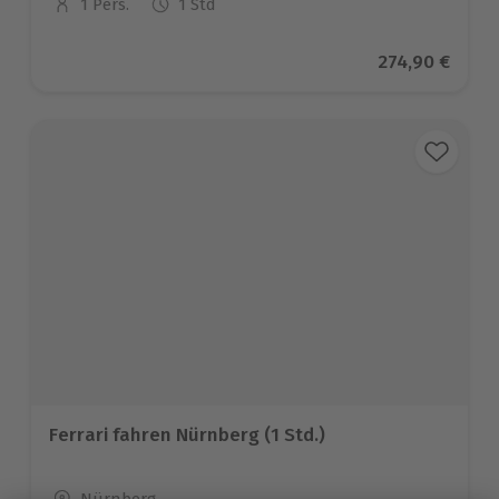
1 Pers.
1 Std
Anzahl der Teilnehmer
Aktueller Pre
274,90 €
Ferrari fahren Nürnberg (1 Std.)
Standort
Nürnberg