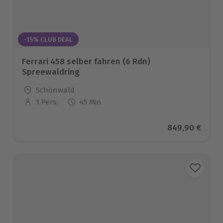
-15% CLUB DEAL
Ferrari 458 selber fahren (6 Rdn)
Spreewaldring
Standort
Schönwald
1 Pers.
45 Min
Anzahl der Teilnehmer
Aktueller Prei
849,90 €