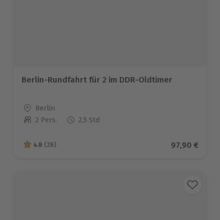
Berlin-Rundfahrt für 2 im DDR-Oldtimer
Standort
Berlin
2 Pers.
2,5 Std
Anzahl der Teilnehmer
Aktueller Pr
97,90 €
4.8
(28)
4.8 von 5 Sternen basierend auf 28 Bewertungen