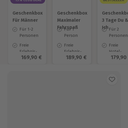
Geschenkbox
Geschenkbox
Geschenkb
Für Männer
Maximaler
3 Tage Du 
Fahrspaß
Ich
Für 1-2
Für 1
Für 2
Personen
Person
Personen
Freie
Freie
Freie
Erlebnis-
Erlebnis-
Hotel-
Aktueller Preis
169,90 €
Aktueller Preis
189,90 €
Aktuell
179,90
Auswahl
Auswahl
Auswahl
an ca. 850
an ca.
an ca.
Orten
187 Orten
130 Orten