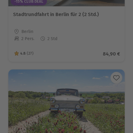
-15% CLUB DEAL
Stadtrundfahrt in Berlin für 2 (2 Std.)
Standort
Berlin
2 Pers.
2 Std
Anzahl der Teilnehmer
Aktueller Pre
84,90 €
4.8
(27)
4.8 von 5 Sternen basierend auf 27 Bewertungen