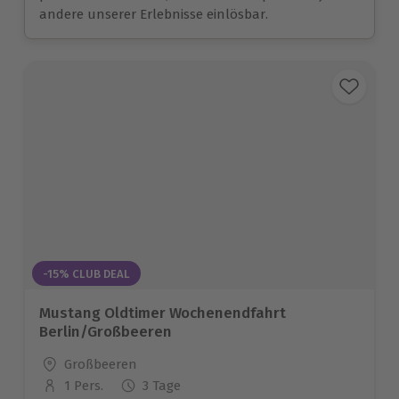
andere unserer Erlebnisse einlösbar.
-15% CLUB DEAL
Mustang Oldtimer Wochenendfahrt
Berlin/Großbeeren
Standort
Großbeeren
1 Pers.
3 Tage
Anzahl der Teilnehmer