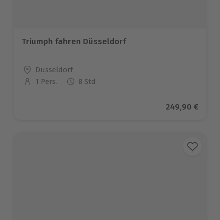
Triumph fahren Düsseldorf
Standort
Düsseldorf
1 Pers.
8 Std
Anzahl der Teilnehmer
Aktueller Prei
249,90 €