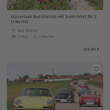
Kurzurlaub Bad Köstritz mit Trabi-Fahrt für 2
(1 Nacht)
Standort
Bad Köstritz
2 Pers.
2 Nächte
Anzahl der Teilnehmer
Aktueller Pre
239,90 €