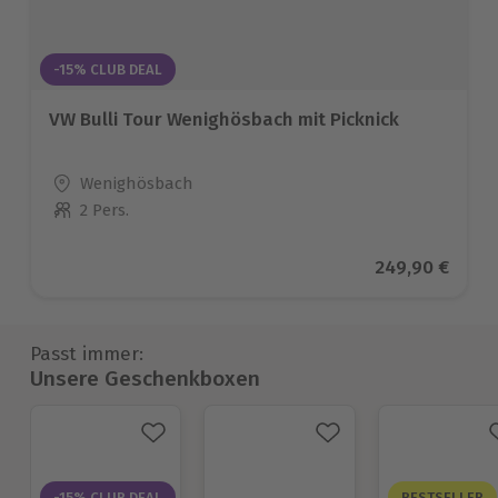
-15% CLUB DEAL
VW Bulli Tour Wenighösbach mit Picknick
Standort
Wenighösbach
2 Pers.
Anzahl der Teilnehmer
Aktueller Prei
249,90 €
Passt immer:
Unsere Geschenkboxen
-15% CLUB DEAL
BESTSELLER