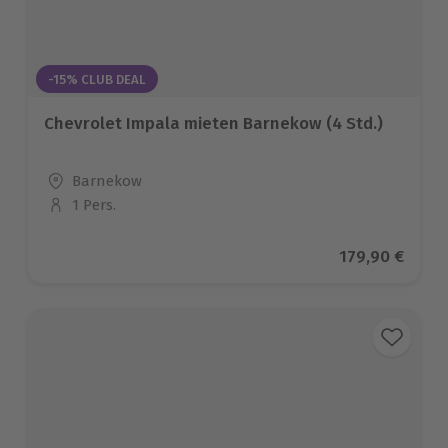
-15% CLUB DEAL
Chevrolet Impala mieten Barnekow (4 Std.)
Standort
Barnekow
1 Pers.
Anzahl der Teilnehmer
Aktueller Pre
179,90 €