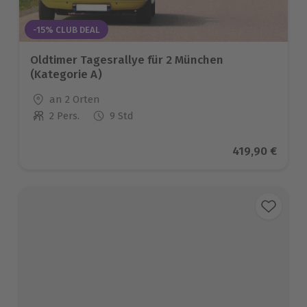
-15% CLUB DEAL
Oldtimer Tagesrallye für 2 München
(Kategorie A)
Standort
an 2 Orten
2 Pers.
9 Std
Anzahl der Teilnehmer
Aktueller Pre
419,90 €