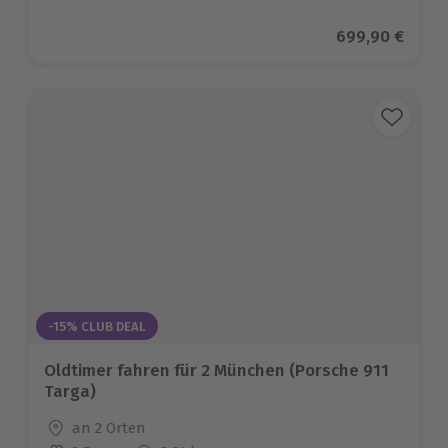
Aktueller Prei
699,90 €
-15% CLUB DEAL
Oldtimer fahren für 2 München (Porsche 911
Targa)
Standort
an 2 Orten