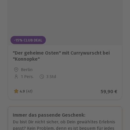
-15% CLUB DEAL
"Der geheime Osten" mit Currywurscht bei
"Konnopke"
Standort
Berlin
1 Pers.
3 Std
Anzahl der Teilnehmer
Aktueller Pr
59,90 €
4.9
(41)
4.9 von 5 Sternen basierend auf 41 Bewertungen
Immer das passende Geschenk:
Du bist Dir nicht sicher, ob Dein gewähltes Erlebnis
passt? Kein Problem, denn es ist bequem für jedes