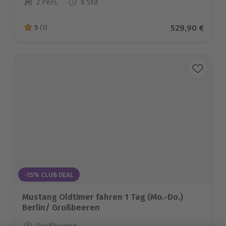
2 Pers.
8 Std
Anzahl der Teilnehmer
Aktueller Prei
529,90 €
5
(1)
5 von 5 Sternen basierend auf 1 Bewertungen
-15% CLUB DEAL
Mustang Oldtimer fahren 1 Tag (Mo.-Do.)
Berlin/ Großbeeren
Standort
Großbeeren