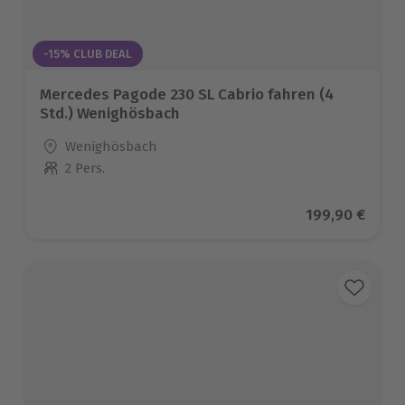
-15% CLUB DEAL
Mercedes Pagode 230 SL Cabrio fahren (4
Std.) Wenighösbach
Standort
Wenighösbach
2 Pers.
Anzahl der Teilnehmer
Aktueller Prei
199,90 €