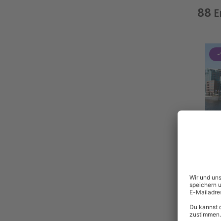
88
E
-