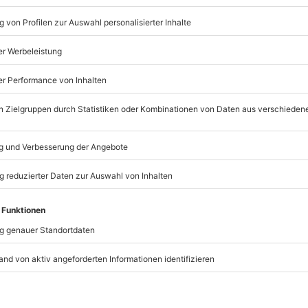
2 Personen
Anzahl der Teilnehmer
Abendliche Rundfahrt dur
Speicherstadt & den Ham
Unterhaltsame und fachk
Moderation
Abgerundet wird dieses Er
Mehrgang-Menü (findet a
Ort statt)
t immer:
Unsere Geschenkboxen
TSELLER
BESTSELLER