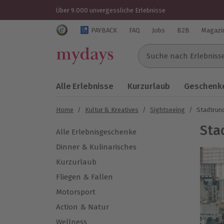
Über 9.000 unvergessliche Erlebnisse
Trustedshops Bewertungen für mydays.de
PAYBACK
FAQ
Jobs
B2B
Magazi
Suche nach Erlebnissen..
Alle Erlebnisse
Kurzurlaub
Geschenke
Home
/
Kultur & Kreatives
/
Sightseeing
/
Stadtrun
Sta
Alle Erlebnisgeschenke
Dinner & Kulinarisches
Kurzurlaub
Fliegen & Fallen
Motorsport
Action & Natur
Wellness