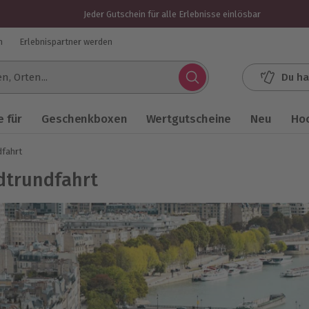
Jeder Gutschein für alle Erlebnisse einlösbar
n
Erlebnispartner werden
Du ha
.
 für
Geschenkboxen
Wertgutscheine
Neu
Ho
dfahrt
dtrundfahrt