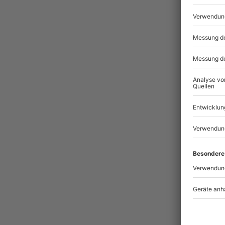
Pass
BES