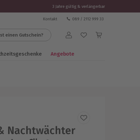
3 Jahre gültig & verlängerbar
Kontakt
089 / 2112 999 33
st einen Gutschein?
Benutzerkonto
chzeitsgeschenke
Angebote
& Nachtwächter