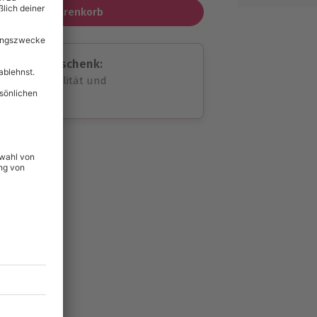
In den Warenkorb
assende Geschenk:
volle Flexibilität und
rheit
wahl
unvergessliche
109
°P
lität
hein für alle Erlebnisse
icherheit
tig & verlängerbar.