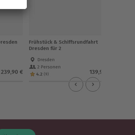
 Dresden
Frühstück & Schiffsrundfahrt
Candle-
Dresden für 2
(3-Gan
Dresden
Dre
2 Personen
2 Pe
239,90 €
139,90 €
4.2
4.6
(9)
(