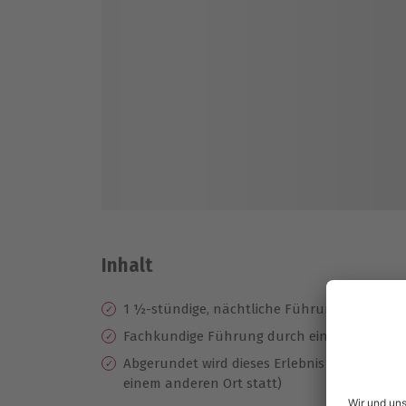
Inhalt
1 ½-stündige, nächtliche Führung durch Dr
Fachkundige Führung durch einen Nachtwä
Abgerundet wird dieses Erlebnis von einem D
einem anderen Ort statt)