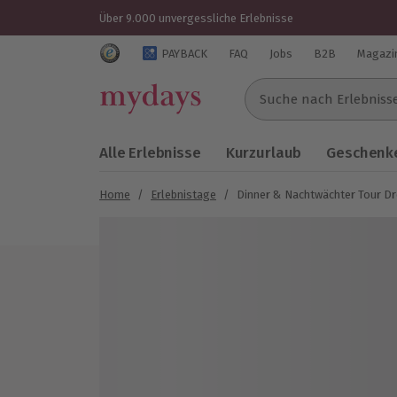
Über 9.000 unvergessliche Erlebnisse
Trustedshops Bewertungen für mydays.de
PAYBACK
FAQ
Jobs
B2B
Magazi
Suche nach Erlebnissen..
Alle Erlebnisse
Kurzurlaub
Geschenke
Home
/
Erlebnistage
/
Dinner & Nachtwächter Tour Dr
Bild 1 von 6