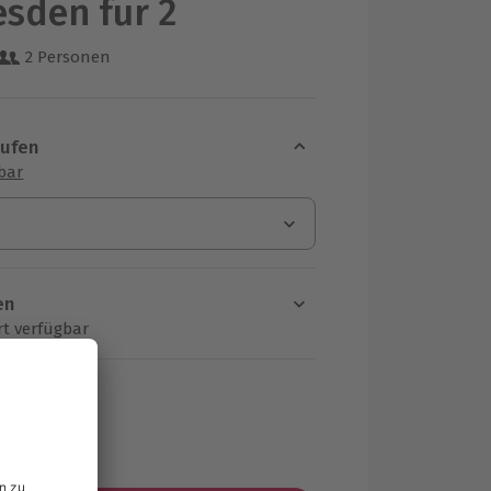
esden für 2
2 Personen
 aus 11 Bewertungen
aufen
sbar
en
rt verfügbar
ten Schritt einen Termin aus
MwSt.)