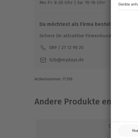
Mo-Fr: 8-20 Uhr | Sa: 10-16 Uhr
Bringe jemanden ganz besonderen zum Str
eine nächtliche Entdeckungstour durch D
unvergessliche Momente.
Du möchtest als Firma bestellen?
Sichere Dir attraktive Firmenkunden Vorteile.
089 / 21 12 90 20
Mo-F
b2b@mydays.de
Artikelnummer
:
17398
Andere Produkte entdeck