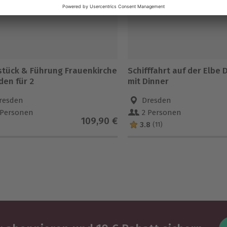
stück & Führung Frauenkirche
Schifffahrt auf der Elbe
den für 2
mit Dinner
resden
Dresden
 Personen
2 Personen
109,90 €
3.8
(11)