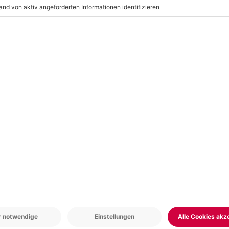
ahlen und schenke ihm oder ihr
resden und erlebt gemeinsam
r: 9-17 Uhr
www.b2b.mydays.de/
en