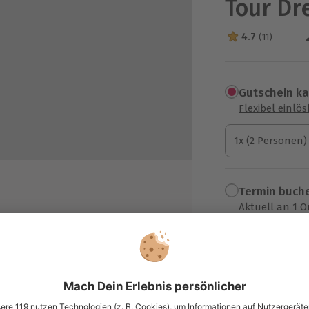
Tour Dr
4.7
(11)
4.7 Sterne von 5
Gutschein k
Flexibel einlö
1x (2 Personen)
1x (2 Personen)
1x (2 Personen)
Termin buch
Aktuell an 1 O
Wähle im nächs
esden
219,90 €
chter im nostalgischen Gewand
inner vorab (Das Dinner findet an
zzgl. Versand
(inkl. 