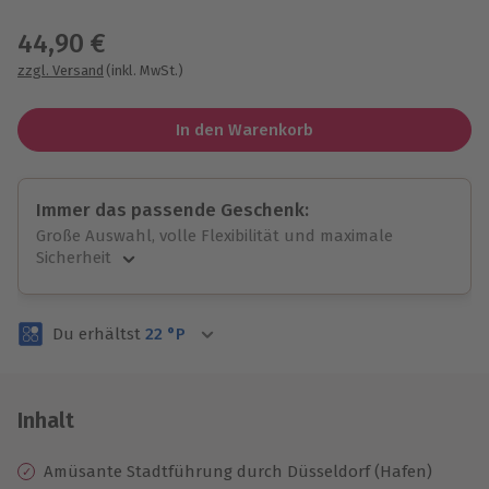
Wähle im nächsten Schritt einen Termin aus
44,90 €
zzgl. Versand
(inkl. MwSt.)
In den Warenkorb
Immer das passende Geschenk:
Große Auswahl, volle Flexibilität und maximale
Sicherheit
Große Auswahl
Über 9.000 unvergessliche Erlebnisse.
Du erhältst
22
°P
Volle Flexibilität
Jeder Gutschein für alle Erlebnisse einlösbar.
Maximale Sicherheit
3 Jahre gültig & verlängerbar.
Inhalt
Amüsante Stadtführung durch Düsseldorf (Hafen)