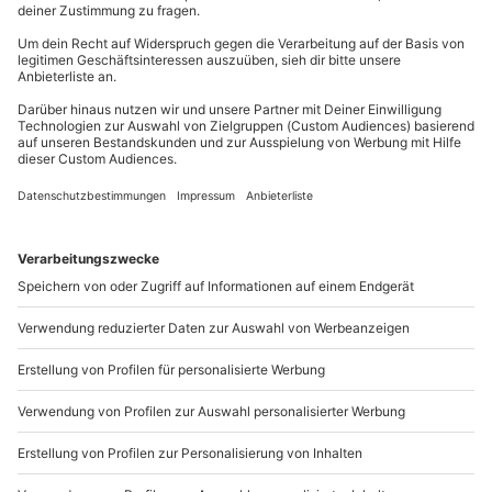
Teilnehmer
81671
München
Gutschein gültig für 1 Person
Du erreichst uns telefonisch zu folgenden Zeiten,
Gruppengröße: 12-20 Personen
außer an bundesweiten Feiertagen:
Mo-Fr: 8-20 Uhr | Sa: 10-16 Uhr
Du möchtest als Firma bestellen?
Sichere Dir attraktive Firmenkunden Vorteile.
089 / 21 12 90 20
Mo-Fr: 9-17 Uhr
b2b@mydays.de
www.b2b.mydays.de/
Artikelnummer
:
53590