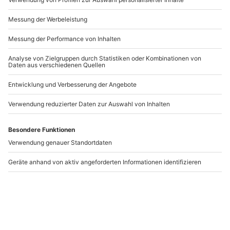
Andere Produkte entdecken
Außergewöhnliche
Timeride Frankfurt
Stadtführung Frankfurt
(Paulskirche Tour)
Frankfurt am Main
Frankfurt am Main
1-6 Personen
1 Person
39,90 €
24,90 €
4.5
(6)