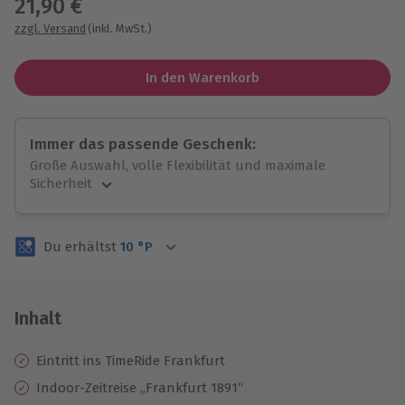
21,90 €
zzgl. Versand
(inkl. MwSt.)
In den Warenkorb
Immer das passende Geschenk:
Große Auswahl, volle Flexibilität und maximale
Sicherheit
Große Auswahl
Über 9.000 unvergessliche Erlebnisse.
Du erhältst
10
°P
Volle Flexibilität
Jeder Gutschein für alle Erlebnisse einlösbar.
Maximale Sicherheit
3 Jahre gültig & verlängerbar.
Inhalt
Eintritt ins TimeRide Frankfurt
Indoor-Zeitreise „Frankfurt 1891“