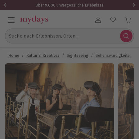
Über 9.000 unvergessliche Erlebnisse
Benutzerkonto
Suche nach Erlebnissen, Orten...
Home
/
Kultur & Kreatives
/
Sightseeing
/
Sehenswürdigkeiten
/