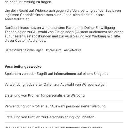
81671
München
Du erreichst uns telefonisch zu folgenden Zeiten,
außer an bundesweiten Feiertagen:
Mo-Fr: 8-20 Uhr | Sa: 10-16 Uhr
Du möchtest als Firma bestellen?
Sichere Dir attraktive Firmenkunden Vorteile.
089 / 21 12 90 20
Mo-Fr: 9-17 Uhr
b2b@mydays.de
www.b2b.mydays.de/
Artikelnummer
:
61273