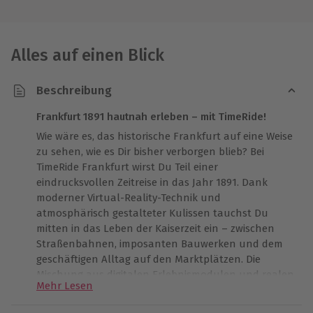
Alles auf einen Blick
Beschreibung
Frankfurt 1891 hautnah erleben – mit TimeRide!
Wie wäre es, das historische Frankfurt auf eine Weise
zu sehen, wie es Dir bisher verborgen blieb? Bei
TimeRide Frankfurt wirst Du Teil einer
eindrucksvollen Zeitreise in das Jahr 1891. Dank
moderner Virtual-Reality-Technik und
atmosphärisch gestalteter Kulissen tauchst Du
mitten in das Leben der Kaiserzeit ein – zwischen
Straßenbahnen, imposanten Bauwerken und dem
geschäftigen Alltag auf den Marktplätzen. Die
Mischung aus digitalen Erlebnismodulen und realen
Mehr Lesen
Szenerien schafft eine emotionale Nähe zum
damaligen Stadtbild. Ob mit dem Lieblingsmenschen