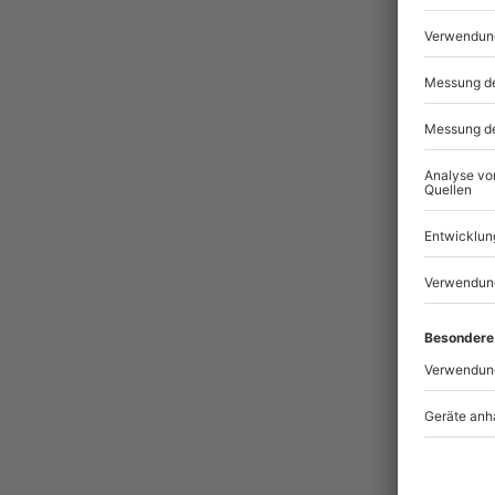
Pass
BES