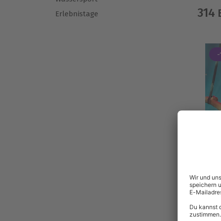
314
E
Erlebnistage
-