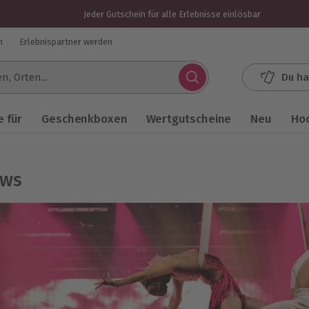
Jeder Gutschein für alle Erlebnisse einlösbar
n
Erlebnispartner werden
Du ha
.
 für
Geschenkboxen
Wertgutscheine
Neu
Ho
ws