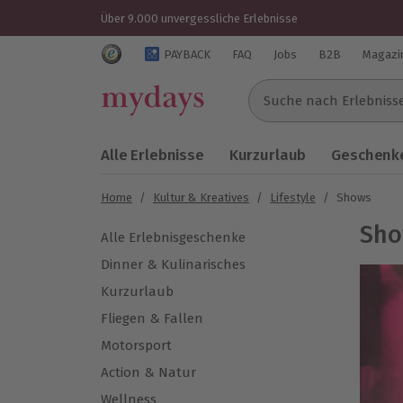
Über 9.000 unvergessliche Erlebnisse
Trustedshops Bewertungen für mydays.de
PAYBACK
FAQ
Jobs
B2B
Magazi
Suche nach Erlebnissen..
Alle Erlebnisse
Kurzurlaub
Geschenke
Home
/
Kultur & Kreatives
/
Lifestyle
/
Shows
Sho
Alle Erlebnisgeschenke
Dinner & Kulinarisches
Kurzurlaub
Fliegen & Fallen
Motorsport
Action & Natur
Wellness