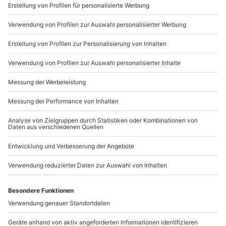
Sichere Dir attraktive Firmenkunden Vorteile.
Teilnehmer
Gutschein gültig für 1 Person
089 / 21 12 90 20
Gruppengröße: 6-10 Personen
Mo-Fr: 9-17 Uhr
b2b@mydays.de
www.b2b.mydays.de/
Artikelnummer
:
62904
Andere Produkte entdecken