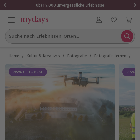
Über 9.000 unvergessliche Erlebnisse
Benutzerkonto
Suche nach Erlebnissen, Orten...
Home
/
Kultur & Kreatives
/
Fotografie
/
Fotografie lernen
/
Fot
-15% CLUB DEAL
-15% C