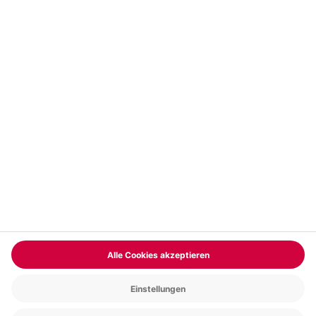
Vertrag widerrufen
FAQs
Kontakt
Zahlungsarten
Über uns
Magazin
Jobs & Karriere
Partnerprogramm
Trusted Shops
PAYBACK
Versand und Lieferung
Presse
AGB
Cookie Einstellungen
Datenschutz
Nutzungsbedingungen
Online-Marktplatz
Barrierefreiheit
Grounding Page
Compliance
Impressum
RECHNUNG