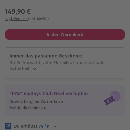
Wähle im nächsten Schritt einen Termin aus
149,90 €
zzgl. Versand
(inkl. MwSt.)
In den Warenkorb
Immer das passende Geschenk:
Große Auswahl, volle Flexibilität und maximale
Sicherheit
Große Auswahl
Über 9.000 unvergessliche Erlebnisse.
Volle Flexibilität
-15%* mydays Club Deal verfügbar
Jeder Gutschein für alle Erlebnisse einlösbar.
Direktabzug im Warenkorb
Maximale Sicherheit
Melde dich hier an
3 Jahre gültig & verlängerbar.
Du erhältst
74
°P