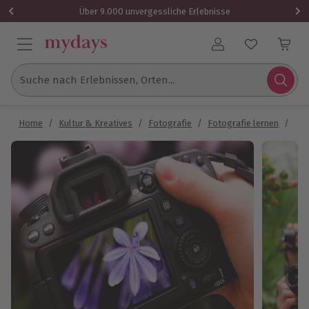
Über 9.000 unvergessliche Erlebnisse
Benutzerkonto
Suche nach Erlebnissen, Orten...
Home
/
Kultur & Kreatives
/
Fotografie
/
Fotografie lernen
/
Fot