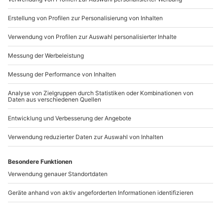
b2b@mydays.de
www.b2b.mydays.de/
Artikelnummer
:
47672
Andere Produkte entdecken
Fotokurs Bremen
Selbstverteidigungskurs
(Einzelcoaching)
Bremen-Stuhr