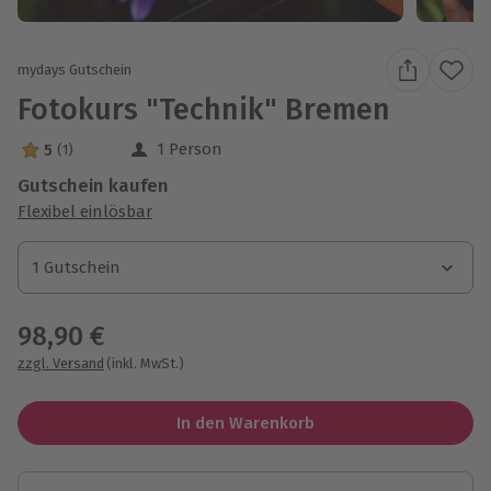
mydays Gutschein
Fotokurs "Technik" Bremen
1 Person
5
(1)
5 Sterne von 5 aus 1 Bewertungen
Gutschein kaufen
Flexibel einlösbar
1 Gutschein
1 Gutschein
1 Gutschein
98,90 €
zzgl. Versand
(inkl. MwSt.)
In den Warenkorb