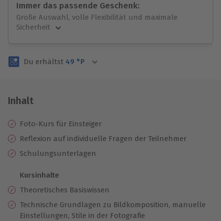
Immer das passende Geschenk:
Große Auswahl, volle Flexibilität und maximale
Sicherheit
Große Auswahl
Über 9.000 unvergessliche Erlebnisse.
Du erhältst
49
°P
Volle Flexibilität
Jeder Gutschein für alle Erlebnisse einlösbar.
Maximale Sicherheit
3 Jahre gültig & verlängerbar.
Inhalt
Foto-Kurs für Einsteiger
Reflexion auf individuelle Fragen der Teilnehmer
Schulungsunterlagen
Kursinhalte
Theoretisches Basiswissen
Technische Grundlagen zu Bildkomposition, manuelle
Einstellungen, Stile in der Fotografie