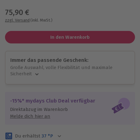
Wähle im nächsten Schritt einen Termin aus
75,90 €
zzgl. Versand
(inkl. MwSt.)
In den Warenkorb
Immer das passende Geschenk:
Große Auswahl, volle Flexibilität und maximale
Sicherheit
Große Auswahl
Über 9.000 unvergessliche Erlebnisse.
Volle Flexibilität
-15%* mydays Club Deal verfügbar
Jeder Gutschein für alle Erlebnisse einlösbar.
Direktabzug im Warenkorb
Maximale Sicherheit
Melde dich hier an
3 Jahre gültig & verlängerbar.
Du erhältst
37
°P