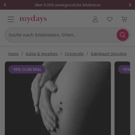
Über 9.000 unvergessliche Erlebnisse
Benutzerkonto
Suche nach Erlebnissen, Orten...
Home
/
Kultur & Kreatives
/
Fotografie
/
Babybauch Shooting
/
-15% CLUB DEAL
-15% C