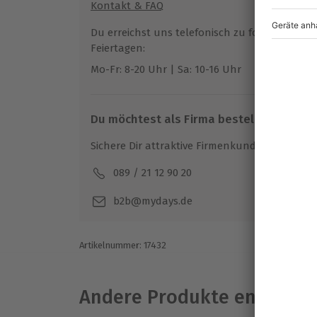
Kontakt & FAQ
Das Shooting dauert ca. 30 Minuten. Dies
Ausrüstung & Kleidung
Du erreichst uns telefonisch zu folgenden Z
Wie viele Personen können an dem Sh
Mitzubringen: Keine Besonderheiten
Feiertagen:
Es kann an diesem Shooting 1 Person teil
Mo-Fr: 8-20 Uhr | Sa: 10-16 Uhr
Teilnehmer
1 Person
Du möchtest als Firma bestellen?
Sichere Dir attraktive Firmenkunden Vorteile.
089 / 21 12 90 20
Mo-F
b2b@mydays.de
Artikelnummer
:
17432
Andere Produkte entdeck