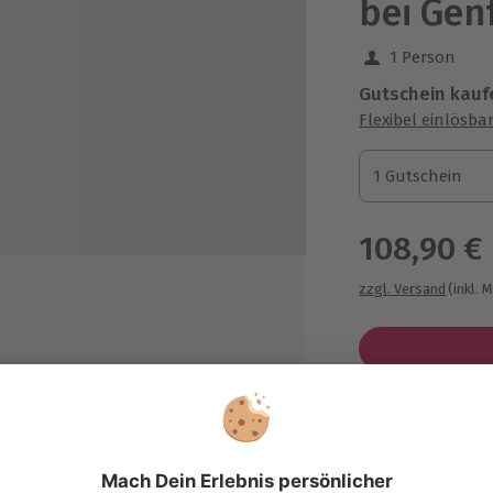
bei Gen
1 Person
Gutschein kauf
Flexibel einlösba
1 Gutschein
1 Gutschein
1 Gutschein
108,90 €
zzgl. Versand
(inkl. 
Immer das p
Große Auswahl, 
 x 30
maximale Siche