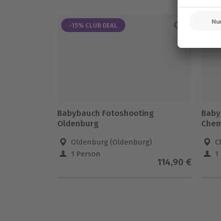
-15% CLUB DEAL
-1
Babybauch Fotoshooting
Baby
Oldenburg
Chem
Oldenburg (Oldenburg)
C
1 Person
1
114,90 €