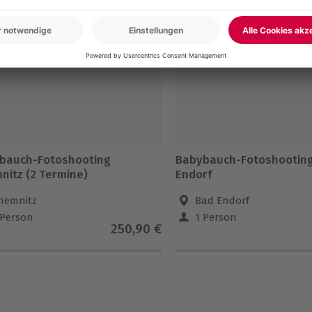
5% CLUB DEAL
-15% CLUB DEAL
bauch-Fotoshooting
Babybauch-Fotoshootin
nitz (2 Termine)
Endorf
hemnitz
Bad Endorf
 Person
1 Person
250,90 €