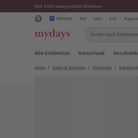
Über 9.000 unvergessliche Erlebnisse
Trustedshops Bewertungen für mydays.de
PAYBACK
FAQ
Jobs
B2B
Magazi
Suche nach Erlebnissen..
Alle Erlebnisse
Kurzurlaub
Geschenke
Home
/
Kultur & Kreatives
/
Fotografie
/
Babybauch
Bild 1 von 1