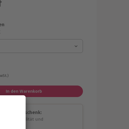
f
en
r
MwSt.)
In den Warenkorb
assende Geschenk:
volle Flexibilität und
rheit