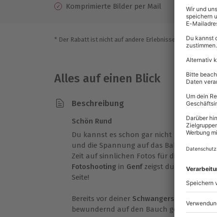
Komprimierte Bilder per Mail
* Der Rabatt ist nicht auf andere Erlebnisse bei der Einlö
Alles auf einen Blick
Beschreibung
Schön Rund
Du kannst es schon gar nicht mehr abwart
und die Spannung auf das Baby in ihm wäch
Zeit auf sinnlichen Fotos für die Ewigkeit f
Fotoshooting
in
Genf
zeigst du dich und d
Seite!
Bereits vor deiner
Schwangerschaft
hast d
bewundernd auf den Bauch geschaut? Da bis