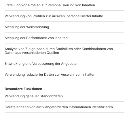
www.b2b.mydays.de/
Artikelnummer
:
17304
Andere Produkte entdecken
-15% CLUB DEAL
Baby Fotoshooting
Paar-Fotoshooting
Solingen
Haan
Solingen
Haan