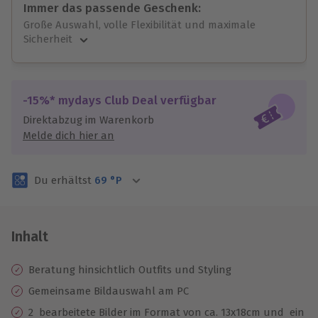
Immer das passende Geschenk:
Große Auswahl, volle Flexibilität und maximale
Sicherheit
Große Auswahl
Über 9.000 unvergessliche Erlebnisse.
Volle Flexibilität
-15%* mydays Club Deal verfügbar
Jeder Gutschein für alle Erlebnisse einlösbar.
Direktabzug im Warenkorb
Maximale Sicherheit
Melde dich hier an
3 Jahre gültig & verlängerbar.
Du erhältst
69
°P
Inhalt
Beratung hinsichtlich Outfits und Styling
Gemeinsame Bildauswahl am PC
2 bearbeitete Bilder im Format von ca. 13x18cm und ein