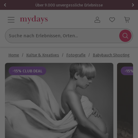
Über 9.000 unvergessliche Erlebnisse
Benutzerkonto
Suche nach Erlebnissen, Orten...
Home
/
Kultur & Kreatives
/
Fotografie
/
Babybauch Shooting
/
-15% CLUB DEAL
-15% C