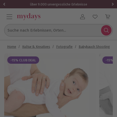
Über 9.000 unvergessliche Erlebnisse
Benutzerkonto
Suche nach Erlebnissen, Orten...
Home
/
Kultur & Kreatives
/
Fotografie
/
Babybauch Shooting
/
-15% CLUB DEAL
-15% C