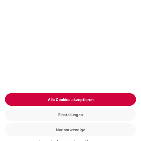
Vertrag widerrufen
FAQs
Kontakt
Zahlungsarten
Über uns
Magazin
Jobs & Karriere
Partnerprogramm
Trusted Shops
PAYBACK
Versand und Lieferung
Presse
AGB
Cookie Einstellungen
Datenschutz
Nutzungsbedingungen
Online-Marktplatz
Barrierefreiheit
Grounding Page
Compliance
Impressum
RECHNUNG