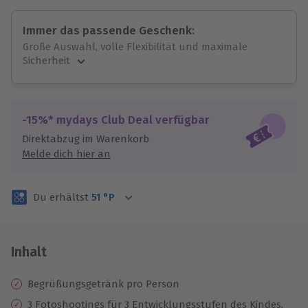
Immer das passende Geschenk:
Große Auswahl, volle Flexibilität und maximale
Sicherheit
Große Auswahl
Über 9.000 unvergessliche Erlebnisse.
Volle Flexibilität
-15%* mydays Club Deal verfügbar
Jeder Gutschein für alle Erlebnisse einlösbar.
Direktabzug im Warenkorb
Maximale Sicherheit
Melde dich hier an
3 Jahre gültig & verlängerbar.
Du erhältst
51
°P
Inhalt
Begrüßungsgetränk pro Person
3 Fotoshootings für 3 Entwicklungsstufen des Kindes,