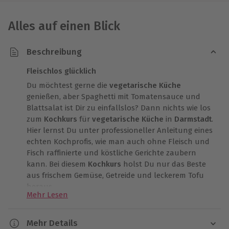
Alles auf einen Blick
Beschreibung
Fleischlos glücklich
Du möchtest gerne die
vegetarische Küche
genießen, aber Spaghetti mit Tomatensauce und
Blattsalat ist Dir zu einfallslos? Dann nichts wie los
zum
Kochkurs
für
vegetarische Küche
in
Darmstadt
.
Hier lernst Du unter professioneller Anleitung eines
echten Kochprofis, wie man auch ohne Fleisch und
Fisch raffinierte und köstliche Gerichte zaubern
kann. Bei diesem
Kochkurs
holst Du nur das Beste
aus frischem Gemüse, Getreide und leckerem Tofu
heraus.
Mehr Lesen
Bereits bei Deiner Ankunft im Kochstudio in
Darmstadt
wirst Du Dich in dem angenehmen
Mehr Details