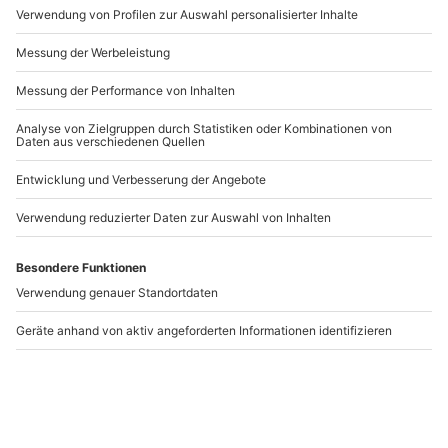
Artikelnummer
:
19322
Andere Produkte entdecken
-15% CLUB DEAL
Veganer Kochkurs
Orientalische Küche
Darmstadt
Darmstadt
Darmstadt
Darmstadt
1 Person
1 Person
119,90 €
129,90 €
2
(1)