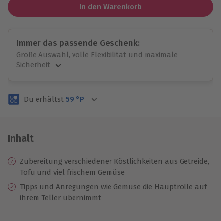
In den Warenkorb
Immer das passende Geschenk:
Große Auswahl, volle Flexibilität und maximale
Sicherheit
Große Auswahl
Über 9.000 unvergessliche Erlebnisse.
Du erhältst
59
°P
Volle Flexibilität
Jeder Gutschein für alle Erlebnisse einlösbar.
Maximale Sicherheit
3 Jahre gültig & verlängerbar.
Inhalt
Zubereitung verschiedener Köstlichkeiten aus Getreide,
Tofu und viel frischem Gemüse
Tipps und Anregungen wie Gemüse die Hauptrolle auf
ihrem Teller übernimmt