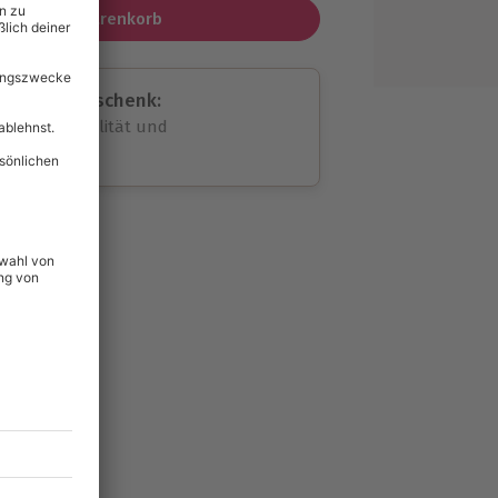
In den Warenkorb
assende Geschenk:
volle Flexibilität und
rheit
wahl
unvergessliche
47
°P
lität
hein für alle Erlebnisse
icherheit
tig & verlängerbar.