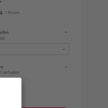
r
1 Person
 aus 5 Bewertungen
aufen
sbar
en
rt verfügbar
ten Schritt einen Termin aus
MwSt.)