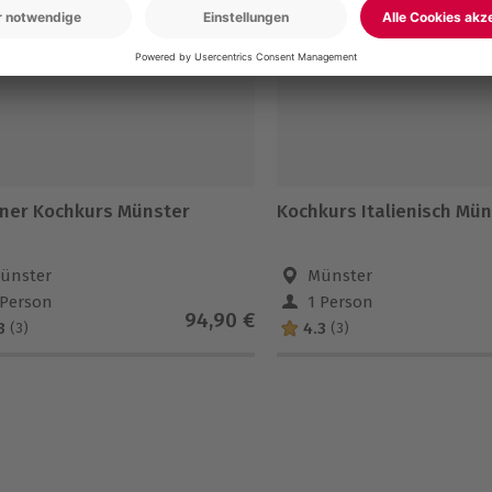
ner Kochkurs Münster
Kochkurs Italienisch Mü
ünster
Münster
 Person
1 Person
94,90 €
3
4.3
(3)
(3)