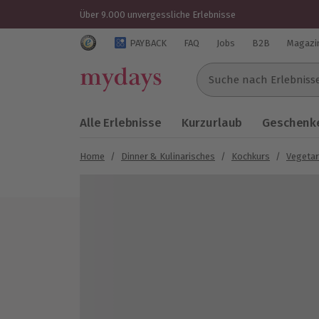
Über 9.000 unvergessliche Erlebnisse
Trustedshops Bewertungen für mydays.de
PAYBACK
FAQ
Jobs
B2B
Magazi
Suche nach Erlebnissen..
Alle Erlebnisse
Kurzurlaub
Geschenke
Home
/
Dinner & Kulinarisches
/
Kochkurs
/
Vegetar
Bild 1 von 7