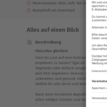
Mineralwasser, Wein, Saft, Tee und Kaffee ink
Rezeptheft als Download
Alles auf einen Blick
Beschreibung
Fleischlos glücklich
Hast Du Lust auf eine kulinarische Entde
inspirieren zu lassen? Egal ob Du Kochanfä
Vegetarier oder einfach neugierig – der
Veg
wird Dich begeistern. Gemüse, Hülsenfrüchte
zubereiten, sind gesund, reichhaltig und ric
Vielfalt für alle Sinne und bereite ein raff
Nach einer herzlichen Begrüßung im netten
allen nötigen Zutaten und Kochutensilien 
für Deinen
vegetarischen Kochkurs
. Unte