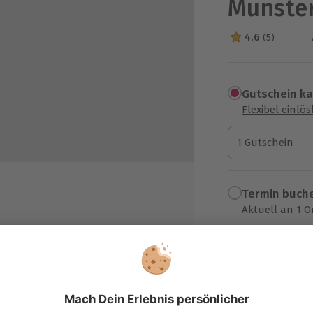
Münste
4.6
(5)
4.6 Sterne von 5
Gutschein k
Flexibel einlö
1 Gutschein
1 Gutschein
1 Gutschein
Termin buch
Aktuell an 1 O
Wähle im nächs
94,90 €
nüs
zzgl. Versand
(inkl. 