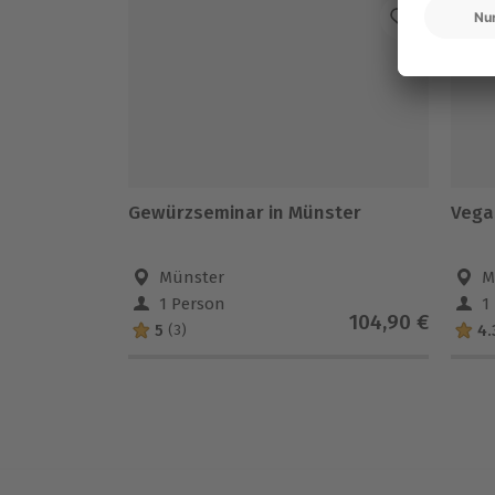
Gewürzseminar in Münster
Vega
Münster
M
1 Person
1
104,90 €
5
4.
(3)