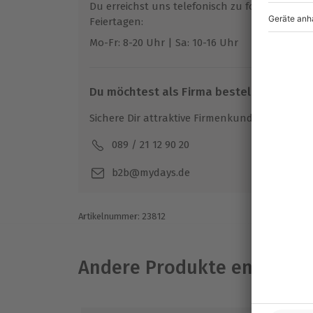
Du erreichst uns telefonisch zu folgenden Z
Feiertagen:
Mo-Fr: 8-20 Uhr | Sa: 10-16 Uhr
Du möchtest als Firma bestellen?
Sichere Dir attraktive Firmenkunden Vorteile.
089 / 21 12 90 20
Mo-F
b2b@mydays.de
Artikelnummer
:
23812
Andere Produkte entdeck