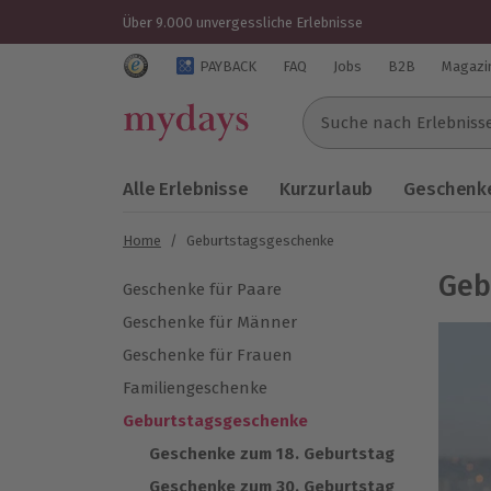
Über 9.000 unvergessliche Erlebnisse
Trustedshops Bewertungen für mydays.de
PAYBACK
FAQ
Jobs
B2B
Magazi
Suche nach Erlebnissen..
Alle Erlebnisse
Kurzurlaub
Geschenke
Home
/
Geburtstagsgeschenke
Geb
Geschenke für Paare
Geschenke für Männer
Geschenke für Frauen
Familiengeschenke
Geburtstagsgeschenke
Geschenke zum 18. Geburtstag
Geschenke zum 30. Geburtstag