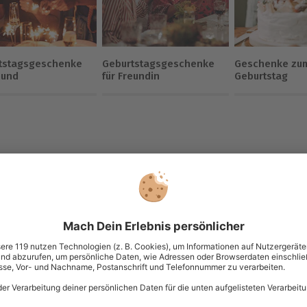
tstagsgeschenke
Geburtstagsgeschenke
Geschenke zum
eund
für Freundin
Geburtstag
Wo (PLZ oder Ort)
Anzahl der Teilnehmer
Aktionen
Erle
ebung
Jahreszeit
Gesamterlebnisdauer