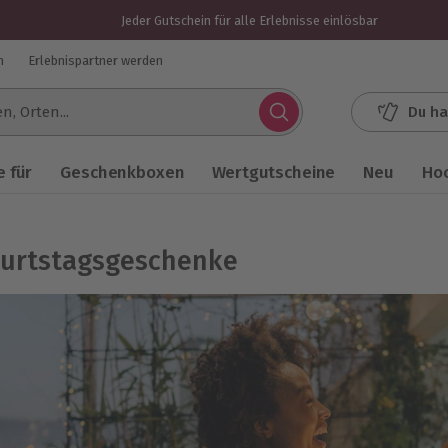
Jeder Gutschein für alle Erlebnisse einlösbar
n
Erlebnispartner werden
Du ha
.
 für
Geschenkboxen
Wertgutscheine
Neu
Ho
urtstagsgeschenke