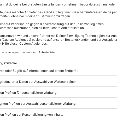
48
Erlebnisse
Flexibles Geschenk Happy
NEU
Betrag ab 20 Euro flexibe
Einlösbar in über 9.000 Er
3 Jahre gültig ab Ende de
Mit passender Geschenkve
Per Post oder PDF erhältli
Flexibles Geschenk Happy