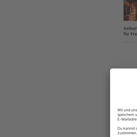
Gebur
für Fr
Preis
Umg