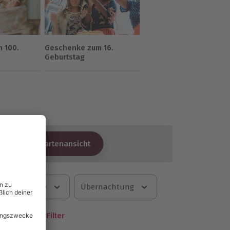
 100.
Geschenke zum 16.
Geburtstag
Kartenansicht
bniskategorie
Übernachtung
Mehr Filter