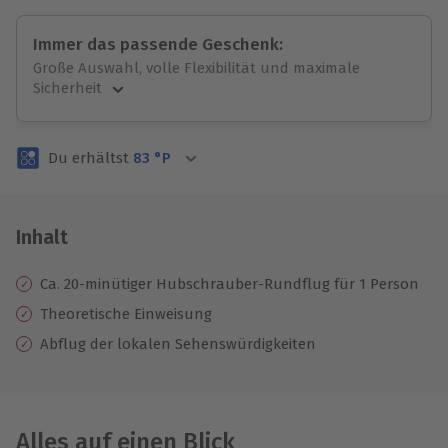
Immer das passende Geschenk:
Große Auswahl, volle Flexibilität und maximale
Sicherheit
Große Auswahl
Über 9.000 unvergessliche Erlebnisse.
Du erhältst
83
°P
Volle Flexibilität
Jeder Gutschein für alle Erlebnisse einlösbar.
Maximale Sicherheit
3 Jahre gültig & verlängerbar.
Inhalt
Ca. 20-minütiger Hubschrauber-Rundflug für 1 Person
Theoretische Einweisung
Abflug der lokalen Sehenswürdigkeiten
Alles auf einen Blick