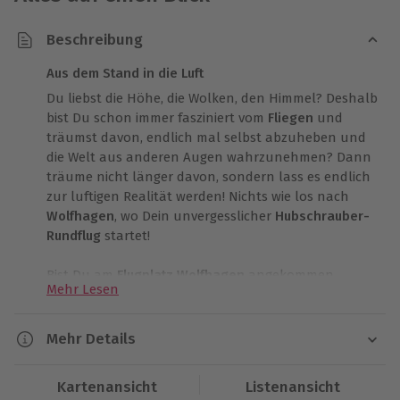
Beschreibung
Aus dem Stand in die Luft
Du liebst die Höhe, die Wolken, den Himmel? Deshalb
bist Du schon immer fasziniert vom
Fliegen
und
träumst davon, endlich mal selbst abzuheben und
die Welt aus anderen Augen wahrzunehmen? Dann
träume nicht länger davon, sondern lass es endlich
zur luftigen Realität werden! Nichts wie los nach
Wolfhagen
, wo Dein unvergesslicher
Hubschrauber-
Rundflug
startet!
Bist Du am
Flugplatz Wolfhagen
angekommen,
Mehr Lesen
nimmt Dich der erfahrene Pilot herzlich in Empfang.
Schon beim Vorstellen merkst Du, dass er sehr
kompetent und äußerst erfahren ist. Nachdem Ihr
Mehr Details
ein wenig geplaudert habt, bringt er Dich auch
Dauer
schon zu dem
Hubschrauber
, der Dich heute durch
Kartenansicht
Listenansicht
die Lüfte tragen wird. Klar, ein
Helikopter-Rundflug
Ca. 60 Minuten (reine Flugzeit ca. 20 Minuten)