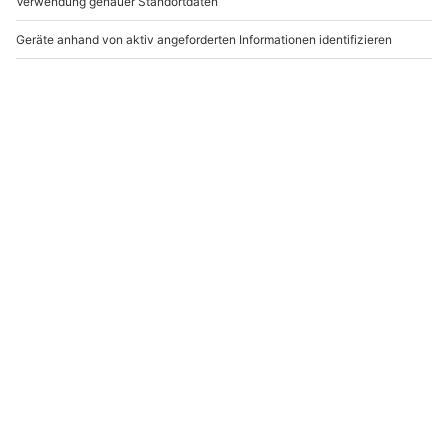
Hubschrauber
Hubschrauber selber
Rundflug Konstanz (30
fliegen Raum
Min.)
Bodensee (30 Min.)
Raum Bodensee
Raum Bodensee
1 Person
1 Person
234,90 €
474,90 €
4
(2)
Newsletter abonnieren und 10 € Rabatt sichern