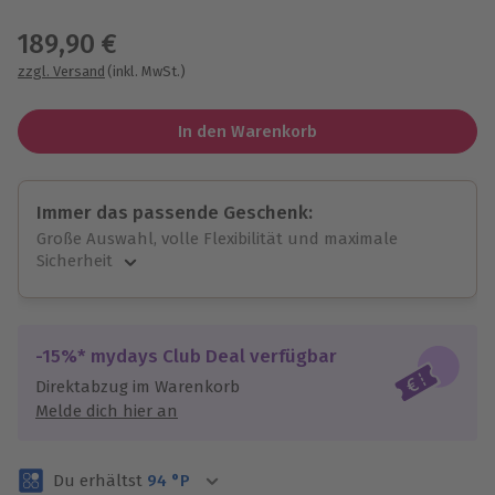
Wähle im nächsten Schritt einen Termin aus
189,90 €
zzgl. Versand
(inkl. MwSt.)
In den Warenkorb
Immer das passende Geschenk:
Große Auswahl, volle Flexibilität und maximale
Sicherheit
Große Auswahl
Über 9.000 unvergessliche Erlebnisse.
Volle Flexibilität
-15%* mydays Club Deal verfügbar
Jeder Gutschein für alle Erlebnisse einlösbar.
Direktabzug im Warenkorb
Maximale Sicherheit
Melde dich hier an
3 Jahre gültig & verlängerbar.
Du erhältst
94
°P