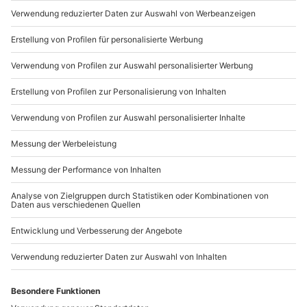
Mo-Fr: 8-20 Uhr | Sa: 10-16 Uhr
Sichtflugbedingungen
Du möchtest als Firma bestellen?
Teilnehmer
Bis zu 4 Personen
Sichere Dir attraktive Firmenkunden Vorteile.
089 / 21 12 90 20
Mo-Fr: 9-17 Uhr
b2b@mydays.de
www.b2b.mydays.de/
Artikelnummer
:
20872
Andere Produkte entdecken