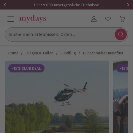
Über 9.000 unvergessliche Erlebnisse
Benutzerkonto
Suche nach Erlebnissen, Orten...
Home
/
Fliegen & Fallen
/
Rundflug
/
Hubschrauber Rundflug
/
H
-15% CLUB DEAL
-15% C