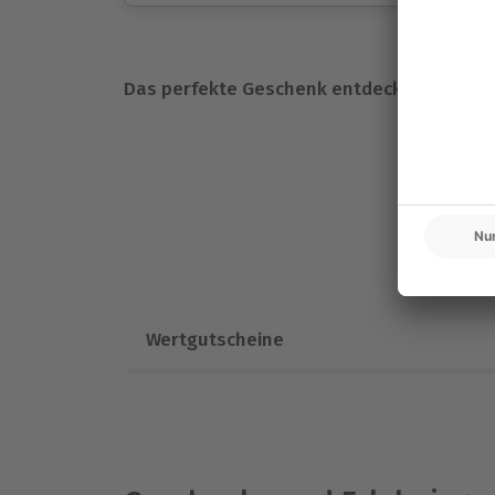
Große Auswahl
:
Über 9.000 unvergessliche 
Volle Flexibilität
:
Jeder Gutschein für alle E
Maximale Sicherheit
:
3 Jahre gültig & verl
Das perfekte Geschenk entdecken
Wertgutscheine