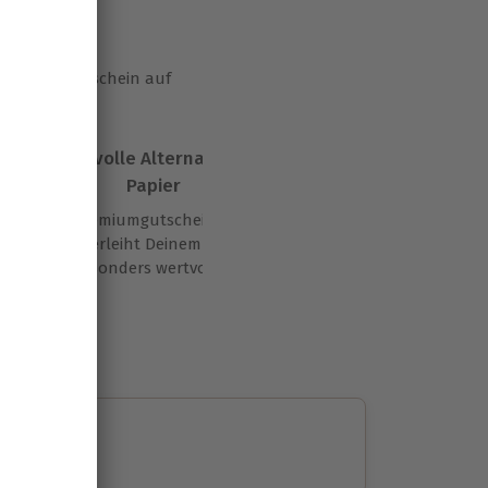
erungen
x, einem Gutschein auf
Die stilvolle Alternative aus
Papier
Unser Premiumgutschein im edlen
Kuvert verleiht Deinem Geschenk
eine besonders wertvolle Note.