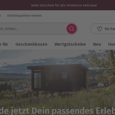
Jeder Gutschein für alle Erlebnisse einlösbar
n
Erlebnispartner werden
Du ha
.
 für
Geschenkboxen
Wertgutscheine
Neu
Ho
de jetzt Dein passendes Erle