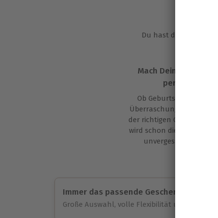
Die pa
Du hast die Wahl: mac
Mach Dein Geschenk
persönlicher
Ob Geburtstag, Hochzei
Überraschung zwischendu
der richtigen Geschenkve
wird schon die Übergabe 
unvergesslichen Mom
Immer das passende Geschenk:
Große Auswahl, volle Flexibilität und maximal