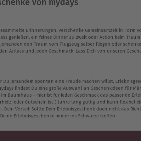
schenke von mydays
gesammelte Erinnerungen. Verschenke Gemeinsamzeit in Form vo
s genießen, ein feines Dinner zu zweit oder Action beim Traum
he jemanden den Traum vom Flugzeug selber fliegen oder schenk
jeden Anlass und jeden Geschmack. Lass Dich von unseren Gesche
er Du jemandem spontan eine Freude machen willst, Erlebnisgesc
i mydays findest Du eine große Auswahl an Geschenkideen für 
im Baumhaus – hier ist für jeden Geschmack das passende Erleb
eit: Jeder Gutschein ist 3 Jahre lang gültig und kann flexibel 
Dein Vorteil: Sollte Dein Erlebnisgeschenk doch nicht das Richti
 Deine Erlebnisgeschenke immer ins Schwarze treffen.