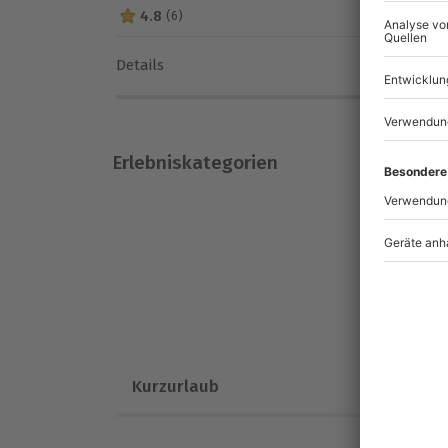
Anzahl der Teilnehmer
4.8
(6)
4.8 von 5 Sternen basierend auf 6 Bewertungen
Details
Erlebniskategorien
Kurzurlaub