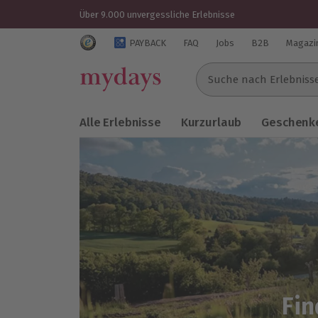
Über 9.000 unvergessliche Erlebnisse
Trustedshops Bewertungen für mydays.de
PAYBACK
FAQ
Jobs
B2B
Magazi
Suche nach Erlebnissen..
Alle Erlebnisse
Kurzurlaub
Geschenke
Fin