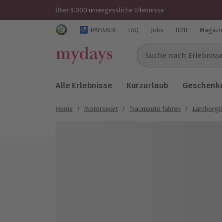
Über 9.000 unvergessliche Erlebnisse
Trustedshops Bewertungen für mydays.de
PAYBACK
FAQ
Jobs
B2B
Magazi
Suche nach Erlebnissen..
Alle Erlebnisse
Kurzurlaub
Geschenke
Home
/
Motorsport
/
Traumauto fahren
/
Lamborghi
Bild 1 von 4