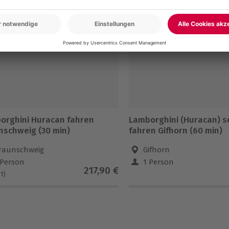
-15% CLUB DEAL
orghini Huracan fahren
Lamborghini (Huracan) s
nschweig (30 min)
fahren Gifhorn (60 min)
raunschweig
Gifhorn
 Person
1 Person
217,90 €
(1)