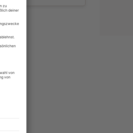
wahl
unvergessliche
157
°P
lität
hein für alle Erlebnisse
icherheit
tig & verlängerbar.