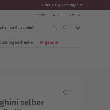
3 Jahre gültig & verlängerbar
Kontakt
089 / 2112 999 33
st einen Gutschein?
Benutzerkonto
chzeitsgeschenke
Angebote
hini selber