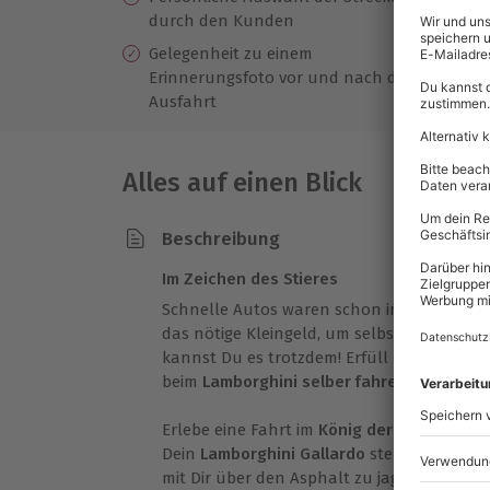
durch den Kunden
Gelegenheit zu einem
Erinnerungsfoto vor und nach der
Ausfahrt
Alles auf einen Blick
Beschreibung
Im Zeichen des Stieres
Schnelle Autos waren schon immer Deine Le
das nötige Kleingeld, um selbst eines zu b
kannst Du es trotzdem! Erfüll Dir Deinen 
beim
Lamborghini selber fahren in Nördli
Erlebe eine Fahrt im
König der Autos
und sp
Dein
Lamborghini Gallardo
steht schon be
mit Dir über den Asphalt zu jagen. Dein
pro