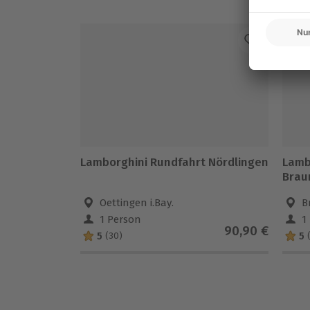
Lamborghini Rundfahrt Nördlingen
Lamb
Brau
Oettingen i.Bay.
B
1 Person
1
90,90 €
5
5
(30)