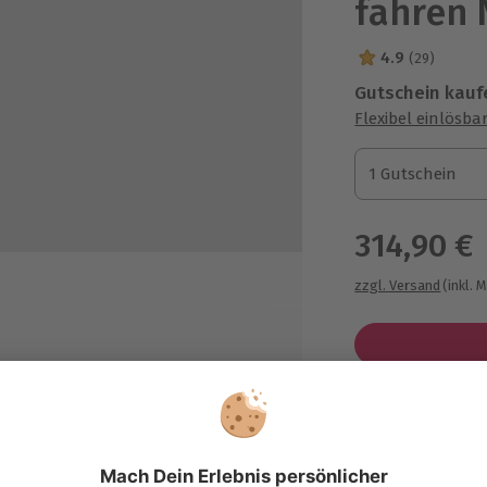
fahren 
4.9
(29)
4.9 Sterne von 5
Gutschein kauf
Flexibel einlösba
1 Gutschein
1 Gutschein
1 Gutschein
314,90 €
zzgl. Versand
(inkl. 
aftstoffkosten
llkaskoversicherung mit 5.000,-
Immer das p
ro Selbstbeteiligung
Große Auswahl, 
kunde mit Erinnerungsfoto
maximale Siche