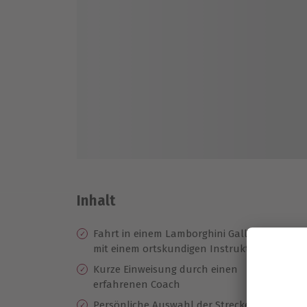
Inhalt
Fahrt in einem Lamborghini Gallardo
Kr
mit einem ortskundigen Instruktor
Vo
Kurze Einweisung durch einen
Eu
erfahrenen Coach
Ur
Persönliche Auswahl der Strecke