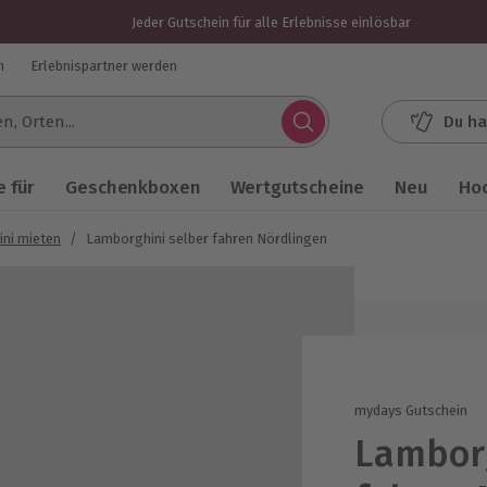
Jeder Gutschein für alle Erlebnisse einlösbar
n
Erlebnispartner werden
Du ha
.
 für
Geschenkboxen
Wertgutscheine
Neu
Ho
ni mieten
/
Lamborghini selber fahren Nördlingen
mydays Gutschein
Lamborg