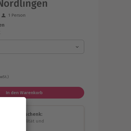
Nördlingen
1 Person
 aus 29 Bewertungen
en
r
MwSt.)
In den Warenkorb
assende Geschenk:
volle Flexibilität und
rheit