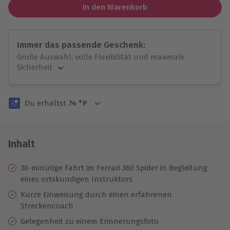
In den Warenkorb
Immer das passende Geschenk:
Große Auswahl, volle Flexibilität und maximale
Sicherheit
Große Auswahl
Über 9.000 unvergessliche Erlebnisse.
Du erhältst
74
°P
Volle Flexibilität
Jeder Gutschein für alle Erlebnisse einlösbar.
Maximale Sicherheit
3 Jahre gültig & verlängerbar.
Inhalt
30-minütige Fahrt im Ferrari 360 Spider in Begleitung
eines ortskundigen Instruktors
Kurze Einweisung durch einen erfahrenen
Streckencoach
Gelegenheit zu einem Erinnerungsfoto