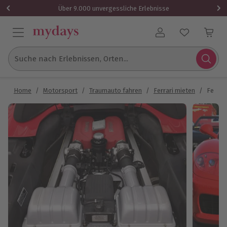
Über 9.000 unvergessliche Erlebnisse
Benutzerkonto
Suche nach Erlebnissen, Orten...
Home
/
Motorsport
/
Traumauto fahren
/
Ferrari mieten
/
Ferrar