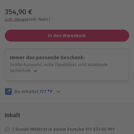
Wähle im nächsten Schritt einen Termin aus
354,90 €
zzgl. Versand
(inkl. MwSt.)
In den Warenkorb
Immer das passende Geschenk:
Große Auswahl, volle Flexibilität und maximale
Sicherheit
Große Auswahl
Über 9.000 unvergessliche Erlebnisse.
Du erhältst
177
°P
Volle Flexibilität
Jeder Gutschein für alle Erlebnisse einlösbar.
Maximale Sicherheit
3 Jahre gültig & verlängerbar.
Inhalt
1 Runde Mitfahrt in einem Porsche 911 GT3 RS 991