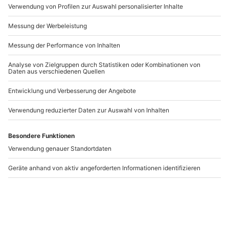
Artikelnummer
:
34531
Andere Produkte entdecken
Renntaxi Porsche 911
Renntaxi Porsche
GT3 fahren
911/991 GT3 (4 Rnd)
Nürburgring (3 Rdn.)
Nürburg
Nürburg
Nürburg
1 Person
1 Person
369,90 €
354,90 €
5
(1)