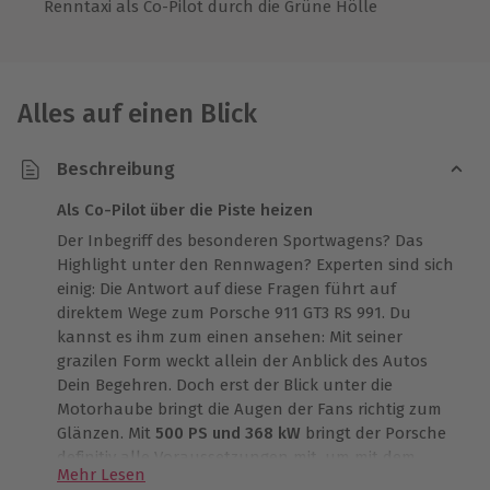
Renntaxi als Co-Pilot durch die Grüne Hölle
Alles auf einen Blick
Beschreibung
Als Co-Pilot über die Piste heizen
Der Inbegriff des besonderen Sportwagens? Das
Highlight unter den Rennwagen? Experten sind sich
einig: Die Antwort auf diese Fragen führt auf
direktem Wege zum Porsche 911 GT3 RS 991. Du
kannst es ihm zum einen ansehen: Mit seiner
grazilen Form weckt allein der Anblick des Autos
Dein Begehren. Doch erst der Blick unter die
Motorhaube bringt die Augen der Fans richtig zum
Glänzen. Mit
500 PS und 368 kW
bringt der Porsche
definitiv alle Voraussetzungen mit, um mit dem
Mehr Lesen
Druck aufs Gaspedal besondere Effekte zu erzielen.