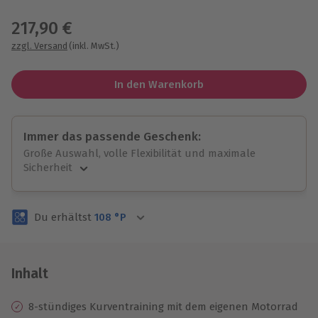
Wähle im nächsten Schritt einen Termin aus
217,90 €
zzgl. Versand
(inkl. MwSt.)
In den Warenkorb
Immer das passende Geschenk:
Große Auswahl, volle Flexibilität und maximale
Sicherheit
Große Auswahl
Über 9.000 unvergessliche Erlebnisse.
Du erhältst
108
°P
Volle Flexibilität
Jeder Gutschein für alle Erlebnisse einlösbar.
Maximale Sicherheit
3 Jahre gültig & verlängerbar.
Inhalt
8-stündiges Kurventraining mit dem eigenen Motorrad