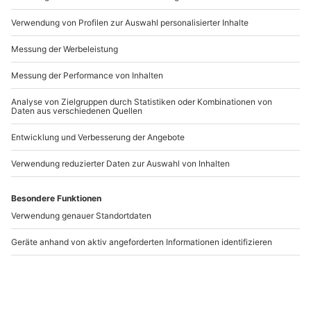
Artikelnummer
:
27639
Andere Produkte entdecken
Motorrad
Sportbikertraining
Intensivtraining in
Schönwald
Nürburg (8 Std.)
Nürburg
Schönwald
1 Person
1 Person
249,90 €
233,90 €
5
(2)