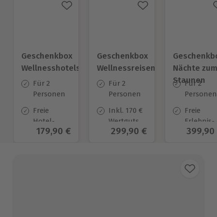
Geschenkbox
Geschenkbox
Geschenkb
Wellnesshotels
Wellnessreisen
Nächte zu
Staunen
Für 2
Für 2
Für 2
Personen
Personen
Personen
Freie
Inkl. 170 €
Freie
Hotel-
Wertgutschein
Erlebnis-
Aktueller Preis
179,90 €
Aktueller Preis
299,90 €
Aktuell
399,90
Auswahl
zur
Auswahl
an ca.
Anrechnung
an ca. 322
57 Orten
auf
Unterkün
verpflichtend
zuzubuchendes
Frühstück
und
Abendessen*