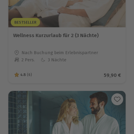
BESTSELLER
Wellness Kurzurlaub für 2 (3 Nächte)
Standort
Nach Buchung beim Erlebnispartner
2 Pers.
3 Nächte
Anzahl der Teilnehmer
Aktueller Pr
59,90 €
4.8
(6)
4.8 von 5 Sternen basierend auf 6 Bewertungen