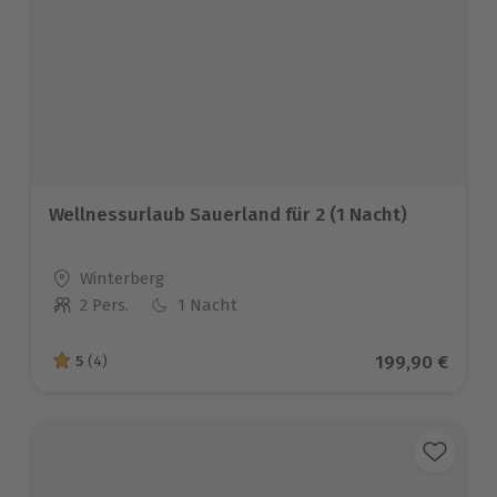
Wellnessurlaub Sauerland für 2 (1 Nacht)
Standort
Winterberg
2 Pers.
1 Nacht
Anzahl der Teilnehmer
Aktueller Prei
199,90 €
5
(4)
5 von 5 Sternen basierend auf 4 Bewertungen