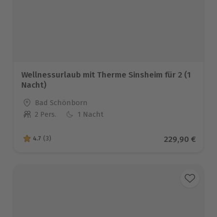
Wellnessurlaub mit Therme Sinsheim für 2 (1
Nacht)
Standort
Bad Schönborn
2 Pers.
1 Nacht
Anzahl der Teilnehmer
Aktueller Prei
229,90 €
4.7
(3)
4.7 von 5 Sternen basierend auf 3 Bewertungen