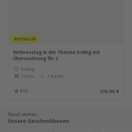
BESTSELLER
Wellnesstag in der Therme Erding mit
Übernachtung für 2
Standort
Erding
2 Pers.
1 Nacht
Anzahl der Teilnehmer
Aktueller Pre
319,90 €
5
(1)
5 von 5 Sternen basierend auf 1 Bewertungen
Passt immer:
Unsere Geschenkboxen