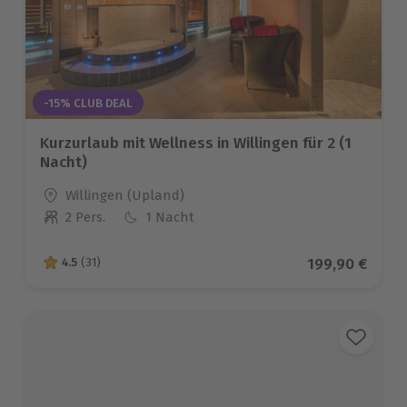
-15% CLUB DEAL
Kurzurlaub mit Wellness in Willingen für 2 (1
Nacht)
Standort
Willingen (Upland)
2 Pers.
1 Nacht
Anzahl der Teilnehmer
Aktueller Prei
199,90 €
4.5
(31)
4.5 von 5 Sternen basierend auf 31 Bewertungen