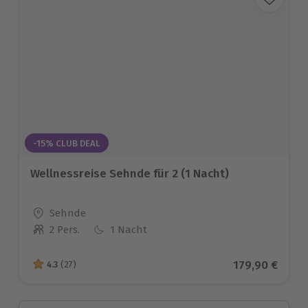
-15% CLUB DEAL
Wellnessreise Sehnde für 2 (1 Nacht)
Standort
Sehnde
2 Pers.
1 Nacht
Anzahl der Teilnehmer
Aktueller Pre
179,90 €
4.3
(27)
4.3 von 5 Sternen basierend auf 27 Bewertungen