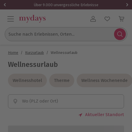
Über 9.000 unvergessliche Erlebnisse
Benutzerkonto
Suche nach Erlebnissen, Orten...
Home
/
Kurzurlaub
/
Wellnessurlaub
Wellnessurlaub
Wellnesshotel
Wellnesshotel
Therme
Therme
Wellness Wochenende
Wellness Wochenende
Wo (PLZ oder Ort)
Aktueller Standort