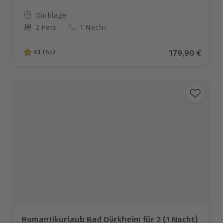
Standort
Dinklage
2 Pers.
1 Nacht
Anzahl der Teilnehmer
Aktueller Pre
179,90 €
4.1
(85)
4.1 von 5 Sternen basierend auf 85 Bewertungen
Romantikurlaub Bad Dürkheim für 2 (1 Nacht)