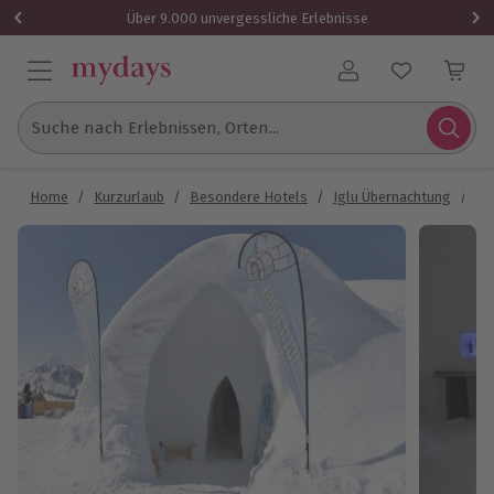
Über 9.000 unvergessliche Erlebnisse
Benutzerkonto
Suche nach Erlebnissen, Orten...
Home
/
Kurzurlaub
/
Besondere Hotels
/
Iglu Übernachtung
/
Üb