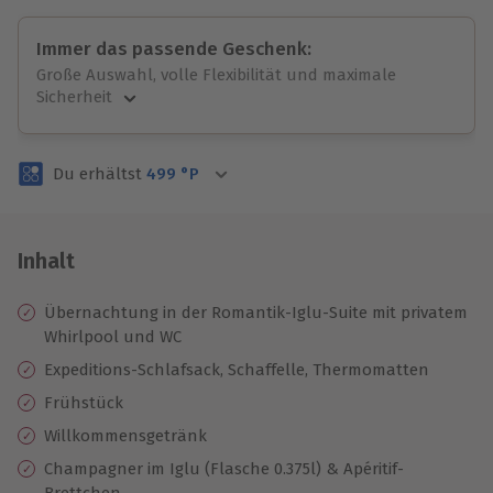
Immer das passende Geschenk:
Große Auswahl, volle Flexibilität und maximale
Sicherheit
Große Auswahl
Über 9.000 unvergessliche Erlebnisse.
Du erhältst
499
°P
Volle Flexibilität
Jeder Gutschein für alle Erlebnisse einlösbar.
Maximale Sicherheit
3 Jahre gültig & verlängerbar.
Inhalt
Übernachtung in der Romantik-Iglu-Suite mit privatem
Whirlpool und WC
Expeditions-Schlafsack, Schaffelle, Thermomatten
Frühstück
Willkommensgetränk
Champagner im Iglu (Flasche 0.375l) & Apéritif-
Brettchen