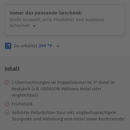
Immer das passende Geschenk:
Große Auswahl, volle Flexibilität und maximale
Sicherheit
Große Auswahl
Über 9.000 unvergessliche Erlebnisse.
Du erhältst
399
°P
Volle Flexibilität
Jeder Gutschein für alle Erlebnisse einlösbar.
Maximale Sicherheit
3 Jahre gültig & verlängerbar.
Inhalt
2 Übernachtungen im Doppelzimmer im 3* Hotel in
Reykjavík (z.B. ODDSSON Midtown Hotel oder
vergleichbar)
Frühstück
Geführte Polarlichter-Tour inkl. englischsprachigem
Tourguide und Abholung vom Hotel sowie Rücktransfer