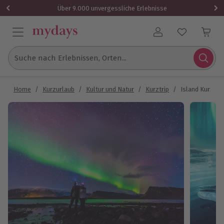
Über 9.000 unvergessliche Erlebnisse
Benutzerkonto
Suche nach Erlebnissen, Orten...
Home
/
Kurzurlaub
/
Kultur und Natur
/
Kurztrip
/
Island Kurztrip