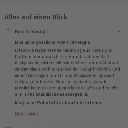
Alles auf einen Blick
Beschreibung
Eine unvergessliche Polarlicht-Magie
Erlebt die faszinierende Mischung aus Natur und
Kultur in der nördlichsten Hauptstadt der Welt.
Reykjavík begeistert mit seiner charmanten Altstadt,
einzigartigen Architektur wie der Hallgrímskirkja und
einer lebendigen Kunst- und Musikszene. Spaziert
entlang der bunten Häuser, genießt regionale
Köstlichkeiten in den gemütlichen Cafés und
taucht
ein in das isländische Lebensgefühl
.
Magische Polarlichter hautnah erleben
Das absolute Highlight Eures Island Kurztrips ist
Mehr Lesen
eine
geführte Polarlichter-Tour
. Ein
englischsprachiger Guide holt Euch direkt an Eurem