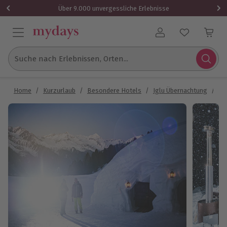
Über 9.000 unvergessliche Erlebnisse
Benutzerkonto
Suche nach Erlebnissen, Orten...
Home
/
Kurzurlaub
/
Besondere Hotels
/
Iglu Übernachtung
/
Üb