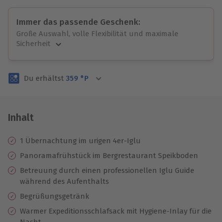
Immer das passende Geschenk:
Große Auswahl, volle Flexibilität und maximale
Sicherheit
Große Auswahl
Über 9.000 unvergessliche Erlebnisse.
Du erhältst
359
°P
Volle Flexibilität
Jeder Gutschein für alle Erlebnisse einlösbar.
Maximale Sicherheit
3 Jahre gültig & verlängerbar.
Inhalt
1 Übernachtung im urigen 4er-Iglu
Panoramafrühstück im Bergrestaurant Speikboden
Betreuung durch einen professionellen Iglu Guide
während des Aufenthalts
Begrüßungsgetränk
Warmer Expeditionsschlafsack mit Hygiene-Inlay für die
Nacht