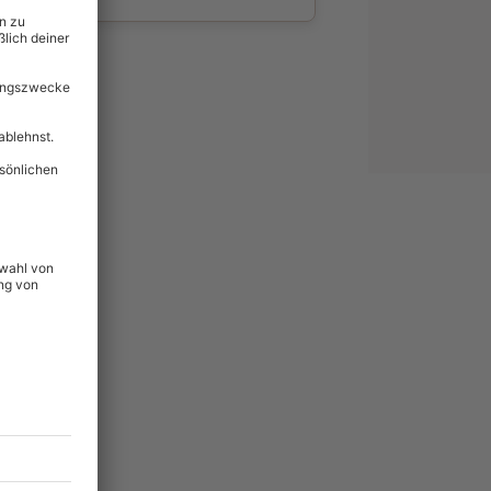
wahl
unvergessliche
549
°P
lität
hein für alle Erlebnisse
icherheit
tig & verlängerbar.