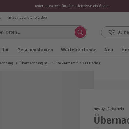
Jeder Gutschein für alle Erlebnisse einlösbar
n
Erlebnispartner werden
Du ha
.
 für
Geschenkboxen
Wertgutscheine
Neu
Ho
nachtung
/
Übernachtung Iglu-Suite Zermatt für 2 (1 Nacht)
mydays Gutschein
Übernac