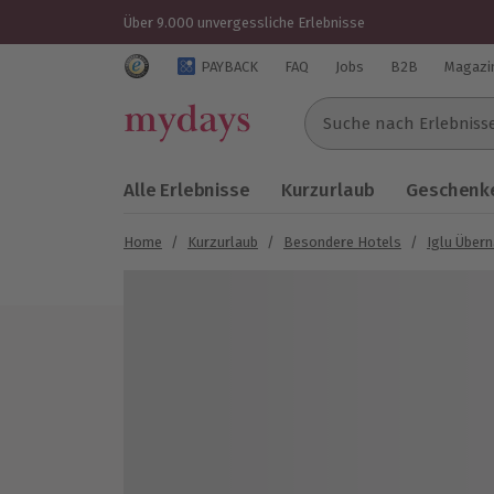
Über 9.000 unvergessliche Erlebnisse
Trustedshops Bewertungen für mydays.de
PAYBACK
FAQ
Jobs
B2B
Magazi
Suche nach Erlebnissen..
Alle Erlebnisse
Kurzurlaub
Geschenke
Home
/
Kurzurlaub
/
Besondere Hotels
/
Iglu Über
Bild 1 von 5