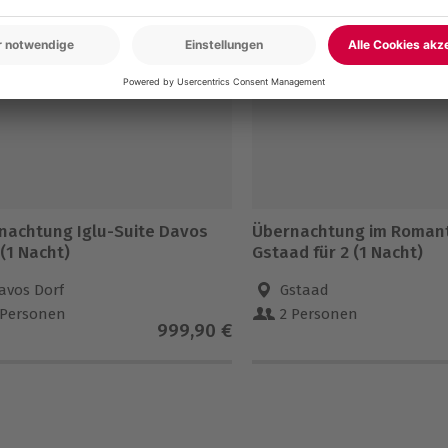
nbegriffen
ten pro Person/Nacht an (die
ere Leistungen sind nicht im
nachtung Iglu-Suite Davos
Übernachtung im Romant
 (1 Nacht)
Gstaad für 2 (1 Nacht)
avos Dorf
Gstaad
 Personen
2 Personen
999,90 €