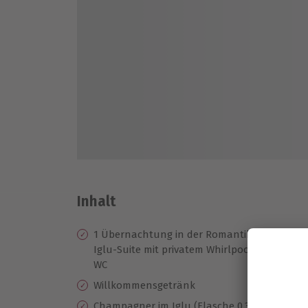
Inhalt
1 Übernachtung in der Romantik-
Gr
Iglu-Suite mit privatem Whirlpool &
Sc
WC
Na
Willkommensgetränk
un
Champagner im Iglu (Flasche 0.375l)
Ex