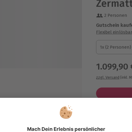
Zermatt
2 Personen
Gutschein kauf
Flexibel einlösba
1x (2 Personen)
1x (2 Personen)
1x (2 Personen)
1.099,90 
zzgl. Versand
(inkl. 
osszügiges Frühstück
hneeschuh- oder
Immer das p
chtwanderung (je nach Standort
Große Auswahl, 
d Wetter)
maximale Siche
peditions-Schlafsack, Schaffelle,