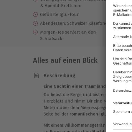
& Apéritif-Brettchen
T
Geführte Iglu-Tour
Pr
Gu
Abendessen: Schweizer Käsefondue
Morgen-Tee serviert an den
Schlafsack
Alles auf einen Blick
Beschreibung
Eine Nacht in einer Traumlandschaft aus S
Du liebst die Berge und bist ein absoluter
Herzblatt und nimm Dir eine romantische 
Metern über dem Meeresspiegel – Denn in
Seite bei der
romantischen Iglu Übernacht
Mit einem Willkommensgetränk werdet Ihr 
zu Eurer romantischen
Nacht im Iglu
begrü