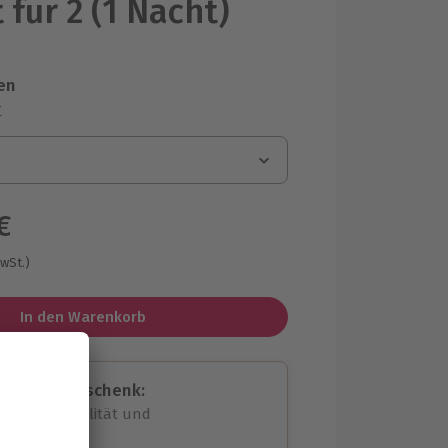
 für 2 (1 Nacht)
en
r
€
MwSt.)
In den Warenkorb
assende Geschenk:
volle Flexibilität und
rheit