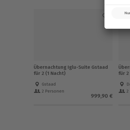
Hin- und Rückreise sind im Preis nicht i
Für die lokale Steuer fallen Zusatzkos
Kosten sind vor Ort zu begleichen)
Bergbahntickets, Parkkosten sowie weit
Gutschein inkludiert
Übernachtung Iglu-Suite Gstaad
Über
für 2 (1 Nacht)
für 2
Gstaad
D
2 Personen
2
999,90 €