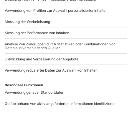
Artikelnummer
:
63807
Andere Produkte entdecken
Filmreise James Bond
Drehortreise Miss
London für 2 (4 Nächte)
Marple England für 2 (3
Nächte)
London
Denham
2 Personen
2 Personen
1.174,90 €
1.629,90 €