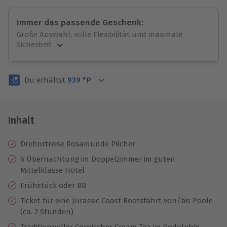
Immer das passende Geschenk:
Große Auswahl, volle Flexibilität und maximale
Sicherheit
Große Auswahl
Über 9.000 unvergessliche Erlebnisse.
Du erhältst
939
°P
Volle Flexibilität
Jeder Gutschein für alle Erlebnisse einlösbar.
Maximale Sicherheit
3 Jahre gültig & verlängerbar.
Inhalt
Drehortreise Rosamunde Pilcher
6 Übernachtung im Doppelzimmer im guten
Mittelklasse Hotel
Frühstück oder BB
Ticket für eine Jurassic Coast Bootsfahrt von/bis Poole
(ca. 2 Stunden)
Traditionneller Cornischer Cream Tea im Godolphin