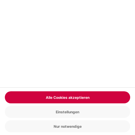
Vertrag widerrufen
FAQs
Kontakt
Zahlungsarten
Über uns
Magazin
Jobs & Karriere
Partnerprogramm
Trusted Shops
PAYBACK
Versand und Lieferung
Presse
AGB
Cookie Einstellungen
Datenschutz
Nutzungsbedingungen
Online-Marktplatz
Barrierefreiheit
Grounding Page
Compliance
Impressum
RECHNUNG