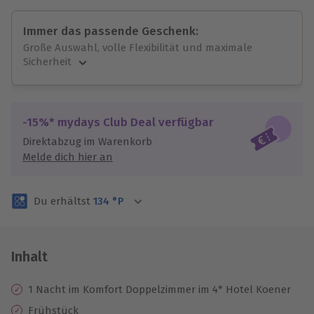
Immer das passende Geschenk:
Große Auswahl, volle Flexibilität und maximale
Sicherheit
Große Auswahl
Über 9.000 unvergessliche Erlebnisse.
Volle Flexibilität
-15%* mydays Club Deal verfügbar
Jeder Gutschein für alle Erlebnisse einlösbar.
Direktabzug im Warenkorb
Maximale Sicherheit
Melde dich hier an
3 Jahre gültig & verlängerbar.
Du erhältst
134
°P
Inhalt
1 Nacht im Komfort Doppelzimmer im 4* Hotel Koener
Frühstück