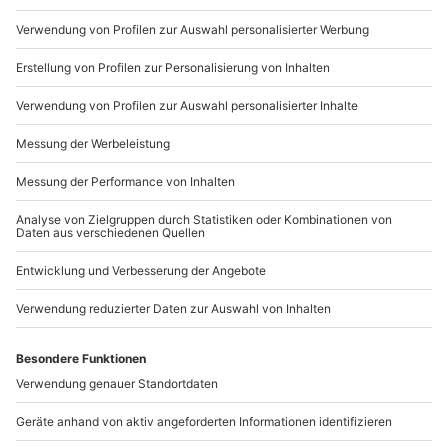
089 / 21 12 90 20
Mo-Fr: 9-17 Uhr
b2b@mydays.de
www.b2b.mydays.de/
Artikelnummer
:
48901
Andere Produkte entdecken
-15% CLUB DEAL