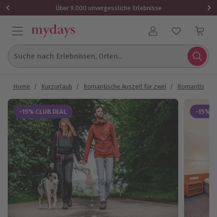
Über 9.000 unvergessliche Erlebnisse
Benutzerkonto
Suche nach Erlebnissen, Orten...
Home
/
Kurzurlaub
/
Romantische Auszeit für zwei
/
Romantische
-15% CLUB DEAL
-15% C