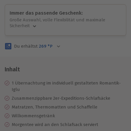
Immer das passende Geschenk:
Große Auswahl, volle Flexibilität und maximale
Sicherheit
Große Auswahl
Über 9.000 unvergessliche Erlebnisse.
Du erhältst
269
°P
Volle Flexibilität
Jeder Gutschein für alle Erlebnisse einlösbar.
Maximale Sicherheit
3 Jahre gültig & verlängerbar.
Inhalt
1 Übernachtung im individuell gestalteten Romantik-
Iglu
Zusammenzippbare 2er-Expeditions-Schlafsäcke
Matratzen, Thermomatten und Schaffelle
Willkommensgetränk
Morgentee wird an den Schlafsack serviert