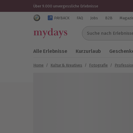
Über 9.000 unvergessliche Erlebnisse
Trustedshops Bewertungen für mydays.de
PAYBACK
FAQ
Jobs
B2B
Magazi
Suche nach Erlebnissen..
Alle Erlebnisse
Kurzurlaub
Geschenke
Home
/
Kultur & Kreatives
/
Fotografie
/
Professio
Bild 1 von 5