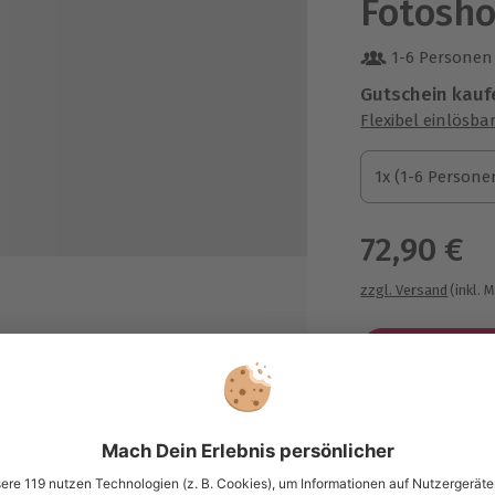
Fotosho
1-6 Personen
Gutschein kauf
Flexibel einlösba
1x (1-6 Personen)
1x (1-6 Persone
1x (1-6 Persone
72,90 €
zzgl. Versand
(inkl. 
Immer das p
en
Große Auswahl, 
beitung) & als digitale Datei
maximale Siche