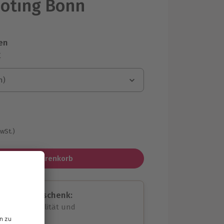
oting Bonn
en
r
n)
n)
MwSt.)
In den Warenkorb
assende Geschenk:
volle Flexibilität und
rheit