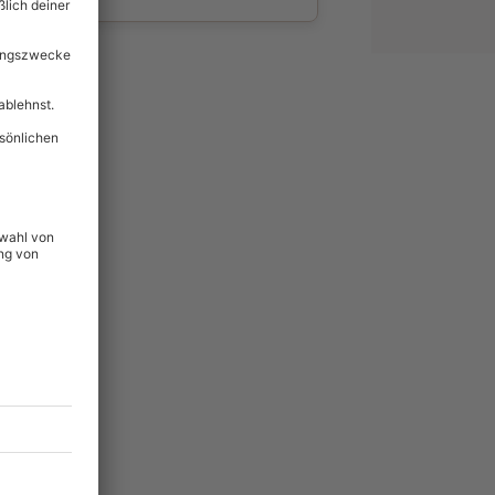
wahl
unvergessliche
36
°P
lität
hein für alle Erlebnisse
icherheit
tig & verlängerbar.