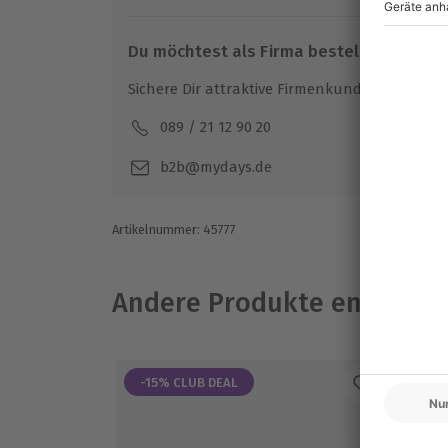
Du möchtest als Firma bestellen?
Sichere Dir attraktive Firmenkunden Vorteile.
089 / 21 12 90 20
Mo-F
b2b@mydays.de
Artikelnummer
:
45777
Andere Produkte entdeck
-15% CLUB DEAL
-1