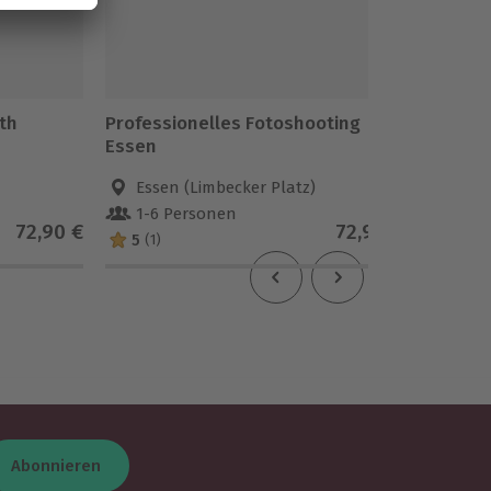
th
Professionelles Fotoshooting
Kinder
Essen
Essen (Limbecker Platz)
Bon
1-6 Personen
1-6 
72,90 €
72,90 €
5
(1)
Abonnieren