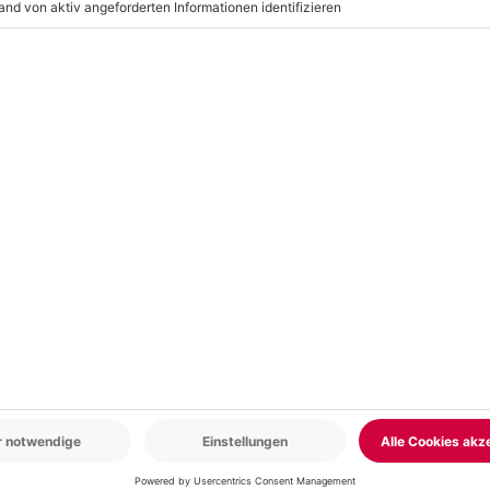
r: 9-17 Uhr
www.b2b.mydays.de/
en
5% CLUB DEAL
-15% CLUB DEAL