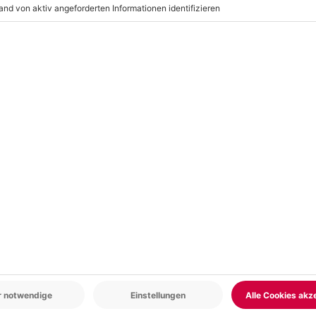
r: 9-17 Uhr
www.b2b.mydays.de/
en