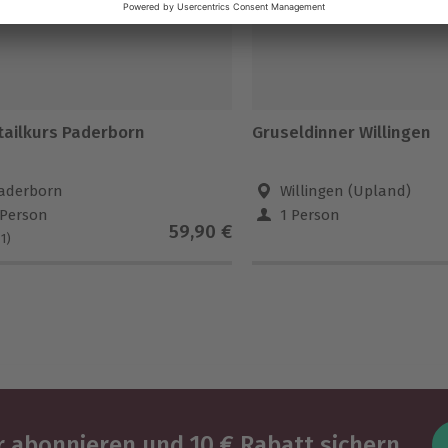
tailkurs Paderborn
Gruseldinner Willingen
aderborn
Willingen (Upland)
 Person
1 Person
59,90 €
(1)
 abonnieren und 10 € Rabatt sichern