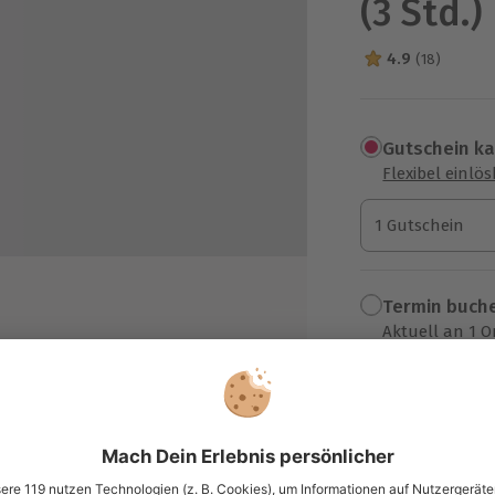
(3 Std.)
4.9
(18)
4.9 Sterne von 5
Gutschein k
Flexibel einlö
1 Gutschein
1 Gutschein
1 Gutschein
Termin buch
Aktuell an 1 O
Wähle im nächs
78,90 €
Mast
Biersorten aus Deutschland
zzgl. Versand
(inkl. 
eckeren Häppchen