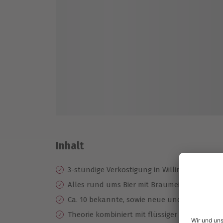
Inhalt
3-stündige Verköstigung in Willingen
Alles rund ums Bier mit Braumeister Franz 
Ca. 10 bekannte, sowie neue und exotische 
Theorie kombiniert mit flüssiger Praxis & l