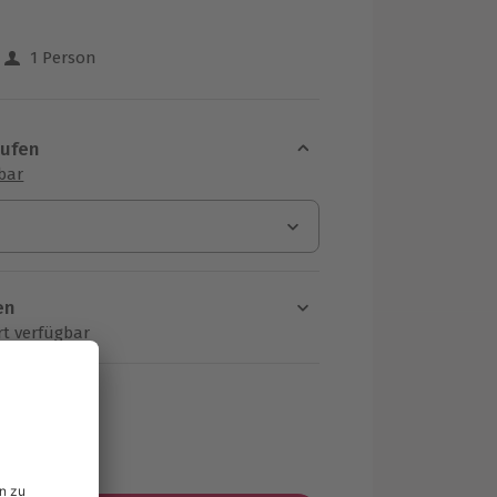
1 Person
 aus 18 Bewertungen
aufen
sbar
en
rt verfügbar
ten Schritt einen Termin aus
MwSt.)