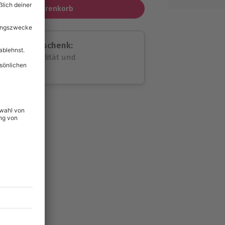
In den Warenkorb
assende Geschenk:
volle Flexibilität und
rheit
wahl
unvergessliche
39
°P
lität
hein für alle Erlebnisse
icherheit
tig & verlängerbar.