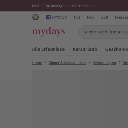
Über 9.000 unvergessliche Erlebnisse
Trustedshops Bewertungen für mydays.de
PAYBACK
FAQ
Jobs
B2B
Magazi
Suche nach Erlebnissen..
Alle Erlebnisse
Kurzurlaub
Geschenke
Home
/
Dinner & Kulinarisches
/
Verkostungen
/
Bie
Bild 1 von 3