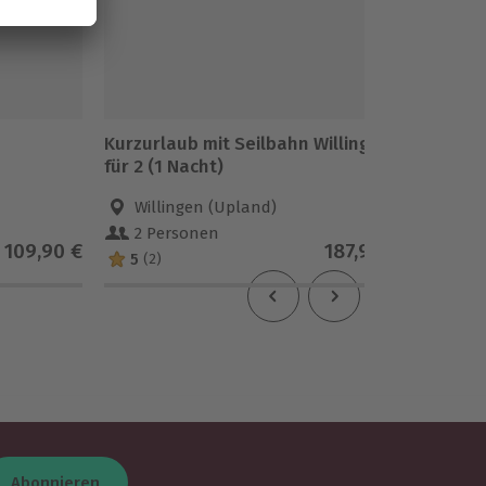
Kurzurlaub mit Seilbahn Willingen
Kurzurl
für 2 (1 Nacht)
Nacht)
Willingen (Upland)
Will
2 Personen
2 Pe
109,90 €
187,90 €
5
5
(2)
(1)
Abonnieren