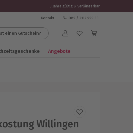
3 Jahre gültig & verlängerbar
Kontakt
089 / 2112 999 33
st einen Gutschein?
Benutzerkonto
chzeitsgeschenke
Angebote
kostung Willingen