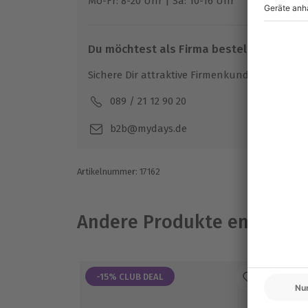
Mo-Fr: 8-20 Uhr | Sa: 10-16 Uhr
Du möchtest als Firma bestellen?
Sichere Dir attraktive Firmenkunden Vorteile.
089 / 21 12 90 20
Mo-F
b2b@mydays.de
Artikelnummer
:
17162
Andere Produkte entdeck
-15% CLUB DEAL