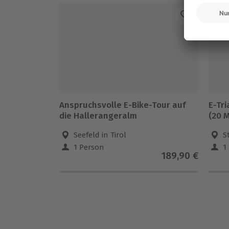
von 13 Jahren 49,00 Euro pro Nacht)
Anspruchsvolle E-Bike-Tour auf
E-Tr
die Hallerangeralm
(20 M
Seefeld in Tirol
S
1 Person
1
189,90 €