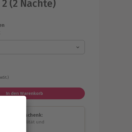
 2 (2 Nächte)
en
r
MwSt.)
In den Warenkorb
assende Geschenk:
volle Flexibilität und
rheit