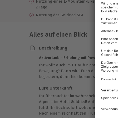
Nutzung eines E-Mountain-Bikes für
Ko
2 Tage
'G
Nutzung des Goldried SPA
Alles auf einen Blick
Beschreibung
Aktivurlaub - Erholung mit Power
Ihr wollt auch im Urlaub nicht auf Sport v
Bewegung? Dann wird Euch der
Aktivurlaub
begeistern, denn hier kommt sicher keine 
Eure Unterkunft
Ihr übernachtet im wahrscheinlich am sch
Alpen – im Hotel Goldried! Auf 1.000m Hö
fühlt Ihr Euch sofort wohl und genießt d
Nach einem reichhaltigen Frühstück mit re