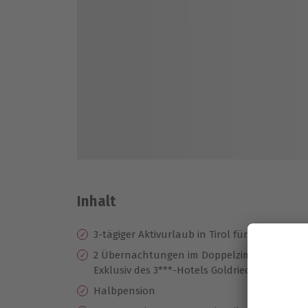
Inhalt
3-tägiger Aktivurlaub in Tirol für 2
1x
Mi
2 Übernachtungen im Doppelzimmer
Exklusiv des 3***-Hotels Goldried
Ob
Halbpension
1x