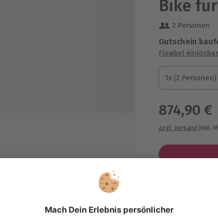
Bike für
2 Personen
Gutschein kauf
Flexibel einlösba
1x (2 Personen)
1x (2 Personen)
1x (2 Personen)
874,90 €
zzgl. Versand
(inkl. 
 Teilkörpermassage Eurer Wahl 25
n. pro Person
Immer das p
stteller im Zimmer
Große Auswahl, 
 Candle-Light-Dinner
maximale Siche