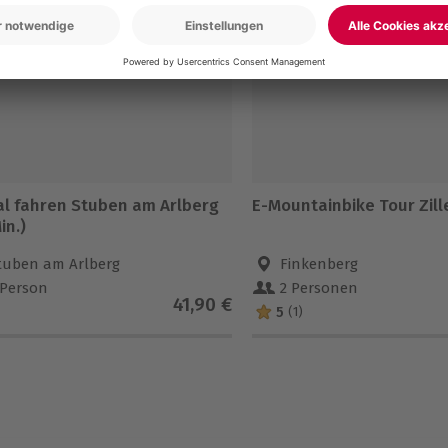
-15% CLUB DEAL
ial fahren Stuben am Arlberg
E-Mountainbike Tour Zille
in.)
tuben am Arlberg
Finkenberg
 Person
2 Personen
41,90 €
5
(1)