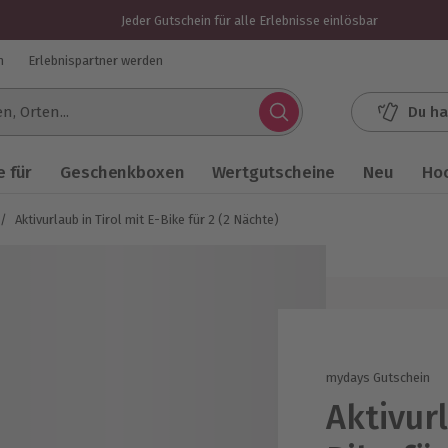
Jeder Gutschein für alle Erlebnisse einlösbar
n
Erlebnispartner werden
Du ha
.
 für
Geschenkboxen
Wertgutscheine
Neu
Ho
/
Aktivurlaub in Tirol mit E-Bike für 2 (2 Nächte)
mydays Gutschein
Aktivurl