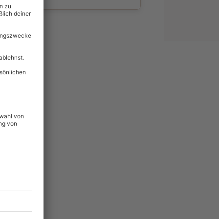
wahl
unvergessliche
437
°P
lität
hein für alle Erlebnisse
icherheit
tig & verlängerbar.