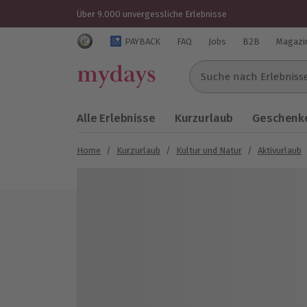
Über 9.000 unvergessliche Erlebnisse
Trustedshops Bewertungen für mydays.de
PAYBACK
FAQ
Jobs
B2B
Magazi
Suche nach Erlebnissen..
Alle Erlebnisse
Kurzurlaub
Geschenke
Home
/
Kurzurlaub
/
Kultur und Natur
/
Aktivurlaub
Bild 1 von 6