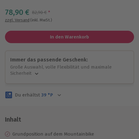
Wähle im nächsten Schritt einen Termin aus
78,90 €
Streichpreis
82,90 €
*
zzgl. Versand
(inkl. MwSt.)
In den Warenkorb
Immer das passende Geschenk:
Große Auswahl, volle Flexibilität und maximale
Sicherheit
Große Auswahl
Über 9.000 unvergessliche Erlebnisse.
Du erhältst
39
°P
Volle Flexibilität
Jeder Gutschein für alle Erlebnisse einlösbar.
Maximale Sicherheit
3 Jahre gültig & verlängerbar.
Inhalt
Grundposition auf dem Mountainbike