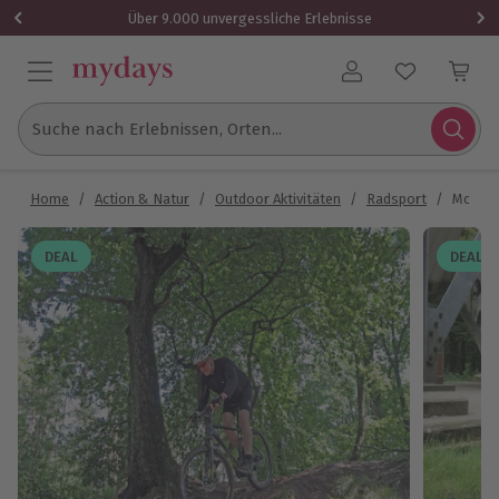
Über 9.000 unvergessliche Erlebnisse
Benutzerkonto
Suche nach Erlebnissen, Orten...
Home
/
Action & Natur
/
Outdoor Aktivitäten
/
Radsport
/
Mounta
DEAL
DEAL