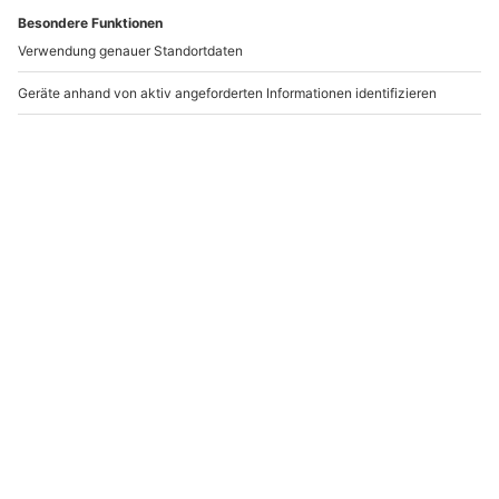
Andere Produkte entdecken
-15% CLUB DEAL
DEAL
Mountainbike Kurs
Wein & Schokolade
Brackenheim-
Verkostung
Dürrenzimmern
Ludwigsburg
Brackenheim-Dürrenzimmern
Ludwigsburg
89,90 €
1 Person
1 Person
108,90 €
67,90 €