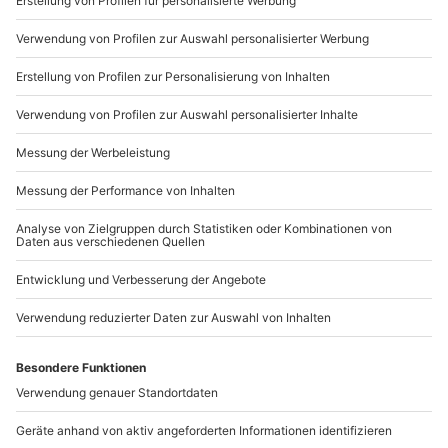
089 / 21 12 90 20
Mo-Fr: 9-17 Uhr
b2b@mydays.de
www.b2b.mydays.de/
Artikelnummer
:
65201
Andere Produkte entdecken
-15% CLUB DEAL