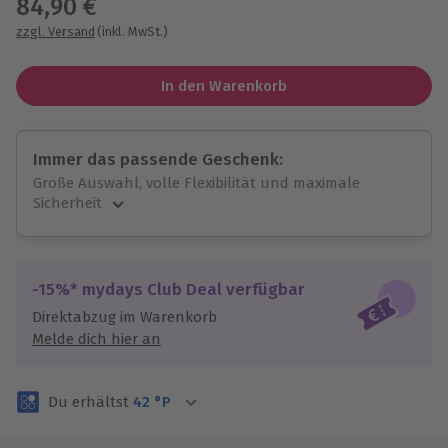
84,90 €
zzgl. Versand
(inkl. MwSt.)
In den Warenkorb
Immer das passende Geschenk:
Große Auswahl, volle Flexibilität und maximale
Sicherheit
Große Auswahl
Über 9.000 unvergessliche Erlebnisse.
Volle Flexibilität
-15%* mydays Club Deal verfügbar
Jeder Gutschein für alle Erlebnisse einlösbar.
Direktabzug im Warenkorb
Maximale Sicherheit
Melde dich hier an
3 Jahre gültig & verlängerbar.
Du erhältst
42
°P