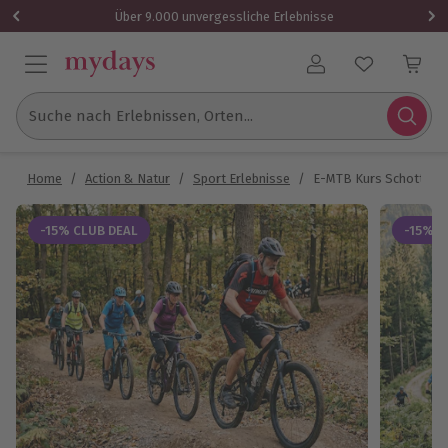
Über 9.000 unvergessliche Erlebnisse
Benutzerkonto
Suche nach Erlebnissen, Orten...
Home
/
Action & Natur
/
Sport Erlebnisse
/
E-MTB Kurs Schotten
-15% CLUB DEAL
-15% C