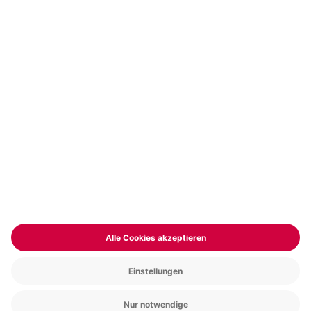
Vertrag widerrufen
FAQs
Kontakt
Zahlungsarten
Über uns
Magazin
Jobs & Karriere
Partnerprogramm
Trusted Shops
PAYBACK
Versand und Lieferung
Presse
AGB
Cookie Einstellungen
Datenschutz
Nutzungsbedingungen
Online-Marktplatz
Barrierefreiheit
Grounding Page
Compliance
Impressum
RECHNUNG