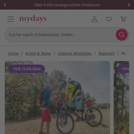
Über 9.000 unvergessliche Erlebnisse
Benutzerkonto
Suche nach Erlebnissen, Orten...
Home
/
Action & Natur
/
Outdoor Aktivitäten
/
Radsport
/
Mounta
-15% CLUB DEAL
-15% C