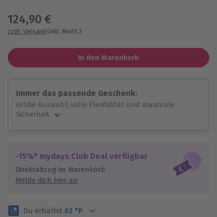
Wähle im nächsten Schritt einen Termin aus
124,90 €
zzgl. Versand
(inkl. MwSt.)
In den Warenkorb
Immer das passende Geschenk:
Große Auswahl, volle Flexibilität und maximale
Sicherheit
Große Auswahl
Über 9.000 unvergessliche Erlebnisse.
Volle Flexibilität
-15%* mydays Club Deal verfügbar
Jeder Gutschein für alle Erlebnisse einlösbar.
Direktabzug im Warenkorb
Maximale Sicherheit
Melde dich hier an
3 Jahre gültig & verlängerbar.
Du erhältst
62
°P