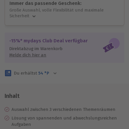
Immer das passende Geschenk:
Große Auswahl, volle Flexibilität und maximale
Sicherheit
Große Auswahl
Über 9.000 unvergessliche Erlebnisse.
Volle Flexibilität
-15%* mydays Club Deal verfügbar
Jeder Gutschein für alle Erlebnisse einlösbar.
Direktabzug im Warenkorb
Maximale Sicherheit
Melde dich hier an
3 Jahre gültig & verlängerbar.
Du erhältst
54
°P
Inhalt
Auswahl zwischen 3 verschiedenen Themenräumen
Lösung von spannenden und abwechslungsreichen
Aufgaben