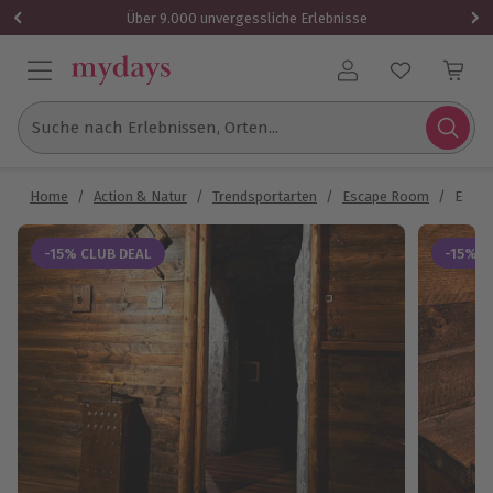
Über 9.000 unvergessliche Erlebnisse
Benutzerkonto
Suche nach Erlebnissen, Orten...
Home
/
Action & Natur
/
Trendsportarten
/
Escape Room
/
Escap
-15% CLUB DEAL
-15% C