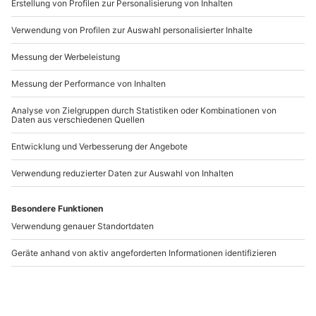
www.b2b.mydays.de/
Artikelnummer
:
59348
Andere Produkte entdecken
Escape Room
Live Exit Game
Lenggries
Ottobrunn für 3
Lenggries
Ottobrunn
1-4 Personen
3 Personen