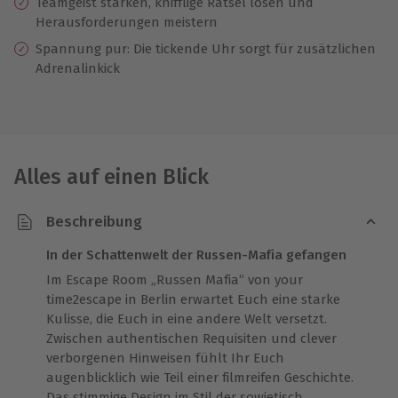
Teamgeist stärken, knifflige Rätsel lösen und
Herausforderungen meistern
Spannung pur: Die tickende Uhr sorgt für zusätzlichen
Adrenalinkick
Alles auf einen Blick
Beschreibung
In der Schattenwelt der Russen-Mafia gefangen
Im Escape Room „Russen Mafia“ von your
time2escape in Berlin erwartet Euch eine starke
Kulisse, die Euch in eine andere Welt versetzt.
Zwischen authentischen Requisiten und clever
verborgenen Hinweisen fühlt Ihr Euch
augenblicklich wie Teil einer filmreifen Geschichte.
Das stimmige Design im Stil der sowjetisch