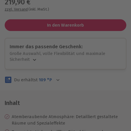
219,90 €
zzgl. Versand
(inkl. MwSt.)
In den Warenkorb
Immer das passende Geschenk:
Große Auswahl, volle Flexibilität und maximale
Sicherheit
Große Auswahl
Über 9.000 unvergessliche Erlebnisse.
Du erhältst
109
°P
Volle Flexibilität
Jeder Gutschein für alle Erlebnisse einlösbar.
Maximale Sicherheit
3 Jahre gültig & verlängerbar.
Inhalt
Atemberaubende Atmosphäre: Detailliert gestaltete
Räume und Spezialeffekte