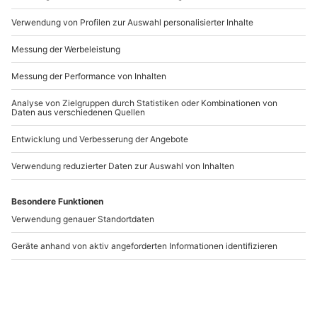
Artikelnummer
:
61499
Andere Produkte entdecken
-15% CLUB DEAL
Escape Room Berlin
Escape Room Berlin
(Horror)
Berlin
Berlin
1-6 Personen
1-6 Personen
219,90 €
179,90 €