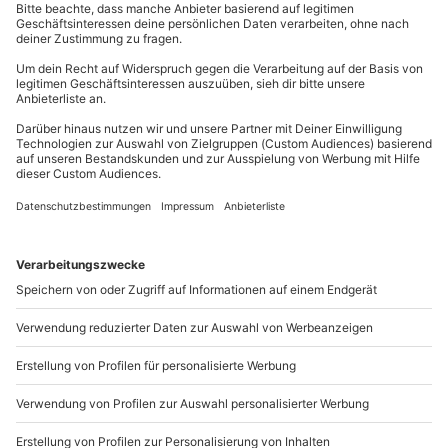
Erziehungsberechtigten)
Teilnahme für Personen mit Handicap nach
mydays
GmbH
Absprache mit dem Veranstalter möglich
Mühldorfstraße 8
81671
München
Ausrüstung & Kleidung
Du erreichst uns telefonisch zu folgenden Zeiten,
Wird gestellt: Walkie-Talkie
außer an bundesweiten Feiertagen:
Mo-Fr: 8-20 Uhr | Sa: 10-16 Uhr
Teilnehmer
Gutschein gültig für bis zu 6 Personen
Gruppengröße: 2-6 Personen
Du möchtest als Firma bestellen?
1 Begleitperson möglich (Mindestalter: 18 Jahre)
Sichere Dir attraktive Firmenkunden Vorteile.
089 / 21 12 90 20
Mo-Fr: 9-17 Uhr
b2b@mydays.de
www.b2b.mydays.de/