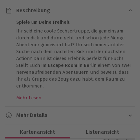
Beschreibung
Spiele um Deine Freiheit
Ihr seid eine coole Sechsertruppe, die gemeinsam
durch dick und dünn geht und schon jede Menge
Abenteuer gemeistert hat? Ihr seid immer auf der
Suche nach dem nächsten Kick und der nächsten
Action? Dann ist dieses Erlebnis perfekt für Euch!
Stellt Euch im
Escape Room in Berlin
einem von zwei
nervenaufreibenden Abenteuern und beweist, dass
Ihr als Gruppe das Zeug dazu habt, dem Raum zu
entkommen.
Mehr Lesen
Bevor es losgeht, dürft Ihr die Wahl treffen, welchen
Raum Ihr gleich gemeinsam betreten möchtet. Die
Auswahl fällt wirklich nicht leicht, denn im Escape
Mehr Details
Room in Berlin habt Ihr die Wahl zwischen zwei
Dauer
unglaublich spannenden Szenarien. Die Wahl liegt
Kartenansicht
Listenansicht
ganz bei Euch!
Ca. 75 Minuten (reine Erlebnisdauer ca. 60