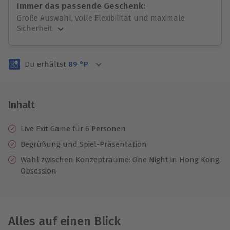
Immer das passende Geschenk:
Große Auswahl, volle Flexibilität und maximale
Sicherheit
Große Auswahl
Über 9.000 unvergessliche Erlebnisse.
Du erhältst
89
°P
Volle Flexibilität
Jeder Gutschein für alle Erlebnisse einlösbar.
Maximale Sicherheit
3 Jahre gültig & verlängerbar.
Inhalt
Live Exit Game für 6 Personen
Begrüßung und Spiel-Präsentation
Wahl zwischen Konzepträume: One Night in Hong Kong,
Obsession
Alles auf einen Blick