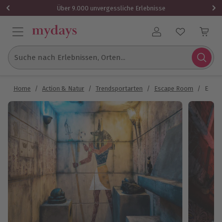
Über 9.000 unvergessliche Erlebnisse
Benutzerkonto
Suche nach Erlebnissen, Orten...
Home
/
Action & Natur
/
Trendsportarten
/
Escape Room
/
Escap